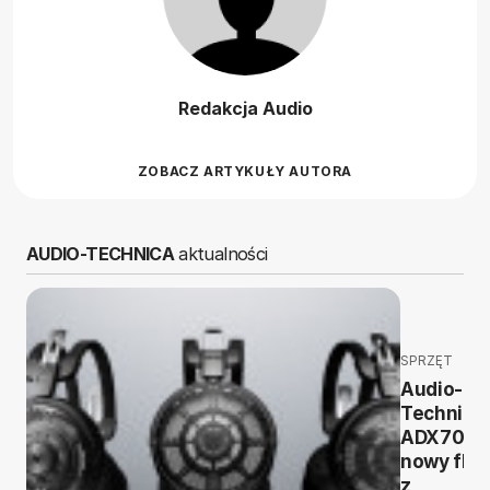
Redakcja Audio
ZOBACZ ARTYKUŁY AUTORA
AUDIO-TECHNICA
aktualności
SPRZĘT
Audio-
Technica
ADX7000
nowy fla
z