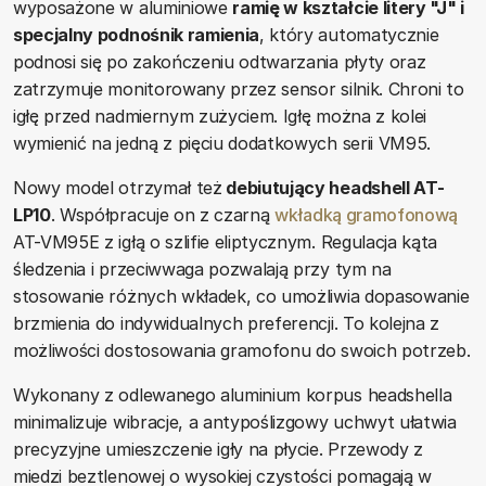
wyposażone w aluminiowe
ramię w kształcie litery "J" i
specjalny podnośnik ramienia
, który automatycznie
podnosi się po zakończeniu odtwarzania płyty oraz
zatrzymuje monitorowany przez sensor silnik. Chroni to
igłę przed nadmiernym zużyciem. Igłę można z kolei
wymienić na jedną z pięciu dodatkowych serii VM95.
Nowy model otrzymał też
debiutujący headshell AT-
LP10
. Współpracuje on z czarną
wkładką gramofonową
AT-VM95E z igłą o szlifie eliptycznym. Regulacja kąta
śledzenia i przeciwwaga pozwalają przy tym na
stosowanie różnych wkładek, co umożliwia dopasowanie
brzmienia do indywidualnych preferencji. To kolejna z
możliwości dostosowania gramofonu do swoich potrzeb.
Wykonany z odlewanego aluminium korpus headshella
minimalizuje wibracje, a antypoślizgowy uchwyt ułatwia
precyzyjne umieszczenie igły na płycie. Przewody z
miedzi beztlenowej o wysokiej czystości pomagają w