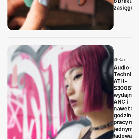
o braku
zasięgu
SPRZĘT
Audio-
Technica
ATH-
S300BT -
wydajne
ANC i
nawet 90
godzin
pracy na
jednym
ładowani