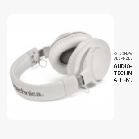
SŁUCHAWKI
BEZPRZEWO
AUDIO-
TECHNIC
ATH-M20