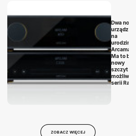
Dwa now
urządzen
na
urodziny
Arcama.
Ma to być
nowy
szczyt
możliwoś
serii Radi
ZOBACZ WIĘCEJ