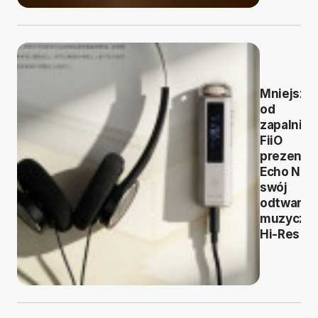
Mniejszy
od
zapalniczk
FiiO
prezentu
Echo Nan
swój
odtwarza
muzyczn
Hi-Res