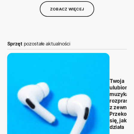
ZOBACZ WIĘCEJ
Sprzęt
pozostałe aktualności
Twoja
ulubiona
muzyka b
rozprasz
z zewnąt
Przekona
się, jak to
działa