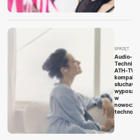
SPRZĘT
Audio-
Technica
ATH-TWX
kompakt
słuchawk
wyposaż
w
nowocze
technolo