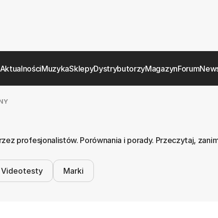
Aktualności
Muzyka
Sklepy
Dystrybutorzy
Magazyn
Forum
News
NY
z profesjonalistów. Porównania i porady. Przeczytaj, zanim
Videotesty
Marki