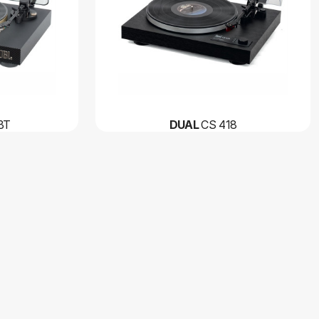
BT
DUAL
CS 418