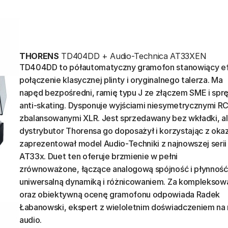
THORENS
TD404DD + Audio-Technica AT33XEN
TD404DD to półautomatyczny gramofon stanowiący e
połączenie klasycznej plinty i oryginalnego talerza. Ma
napęd bezpośredni, ramię typu J ze złączem SME i sp
anti-skating. Dysponuje wyjściami niesymetrycznymi RC
zbalansowanymi XLR. Jest sprzedawany bez wkładki, a
dystrybutor Thorensa go doposażył i korzystając z okazj
zaprezentował model Audio-Techniki z najnowszej serii
AT33x. Duet ten oferuje brzmienie w pełni
zrównoważone, łączące analogową spójność i płynność
uniwersalną dynamiką i różnicowaniem. Za kompleksową
oraz obiektywną ocenę gramofonu odpowiada Radek
Łabanowski, ekspert z wieloletnim doświadczeniem na 
audio.