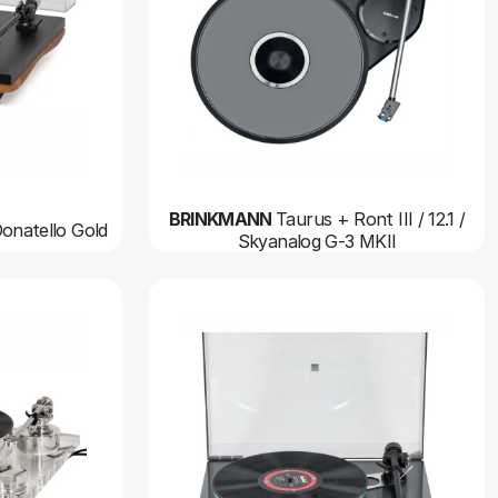
BRINKMANN
Taurus + Ront III / 12.1 /
onatello Gold
Skyanalog G-3 MKII