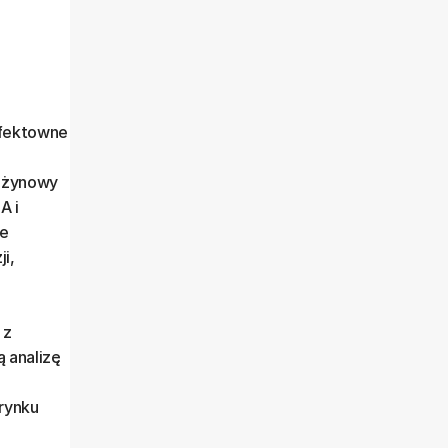
fektowne
rężynowy
A i
le
i,
 z
 analizę
rynku