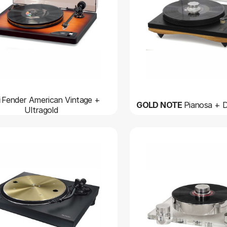
i
Fender American Vintage +
GOLD NOTE
Pianosa + D
Ultragold