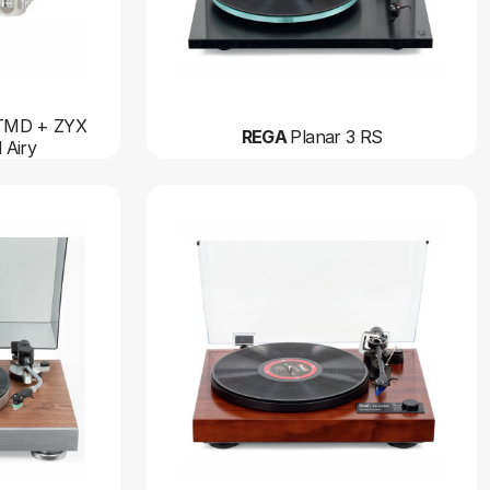
i TMD + ZYX
REGA
Planar 3 RS
 Airy