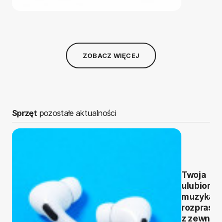
ZOBACZ WIĘCEJ
Sprzęt
pozostałe aktualności
Twoja
ulubiona
muzyka b
rozprasz
z zewnąt