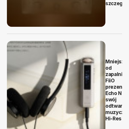
szczegól
Mniejszy
od
zapalniczk
FiiO
prezentu
Echo Nan
swój
odtwarza
muzyczn
Hi-Res