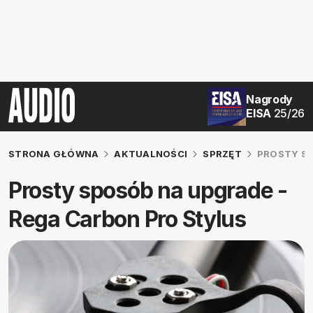
Pozycja:
main-menu
Nagrody
Styl:
naked outline
EISA
25/26
STRONA GŁÓWNA
AKTUALNOŚCI
SPRZĘT
PROSTY SP
Prosty sposób na upgrade -
Rega Carbon Pro Stylus