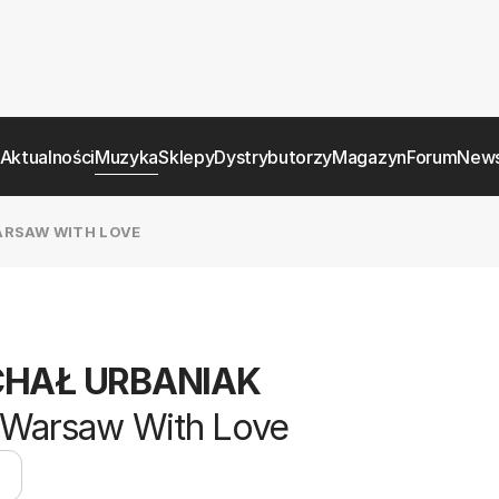
Aktualności
Muzyka
Sklepy
Dystrybutorzy
Magazyn
Forum
News
ARSAW WITH LOVE
CHAŁ URBANIAK
 Warsaw With Love