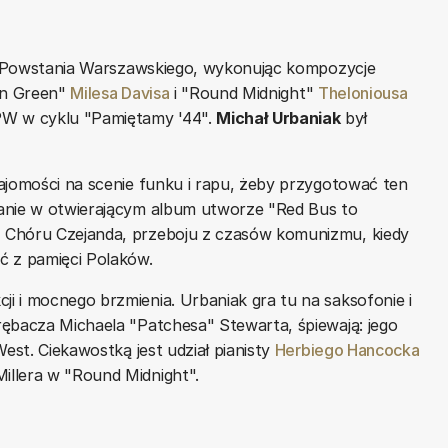
icę Powstania Warszawskiego, wykonując kompozycje
 in Green"
Milesa Davisa
i "Round Midnight"
Theloniousa
W w cyklu "Pamiętamy '44".
Michał Urbaniak
był
ajomości na scenie funku i rapu, żeby przygotować ten
tanie w otwierającym album utworze "Red Bus to
 Chóru Czejanda, przeboju z czasów komunizmu, kiedy
 z pamięci Polaków.
i i mocnego brzmienia. Urbaniak gra tu na saksofonie i
rębacza Michaela "Patchesa" Stewarta, śpiewają: jego
West. Ciekawostką jest udział pianisty
Herbiego Hancocka
illera w "Round Midnight".