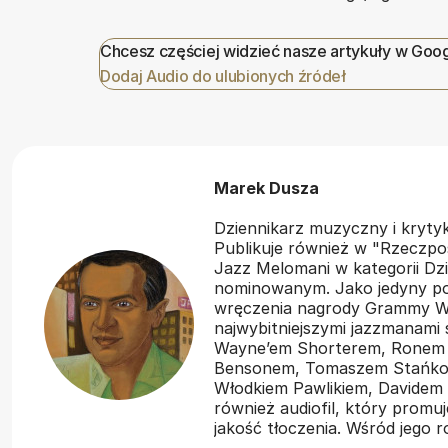
Chcesz częściej widzieć nasze artykuły w Goo
Dodaj Audio do ulubionych źródeł
Marek Dusza
Dziennikarz muzyczny i kryt
Publikuje również w "Rzeczpos
Jazz Melomani w kategorii Dzi
nominowanym. Jako jedyny pol
wręczenia nagrody Grammy Wł
najwybitniejszymi jazzmanami
Wayne’em Shorterem, Ronem
Bensonem, Tomaszem Stańko,
Włodkiem Pawlikiem, Davidem 
również audiofil, który promu
jakość tłoczenia. Wśród jego