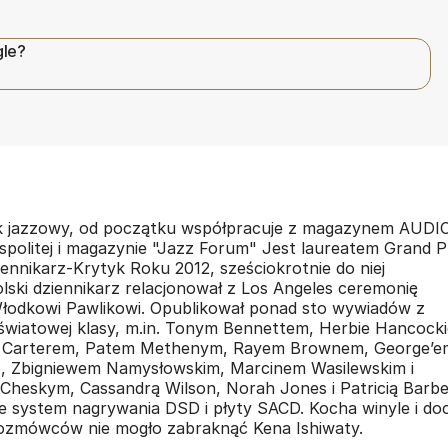
gle?
yk jazzowy, od początku współpracuje z magazynem AUDIO
politej i magazynie "Jazz Forum" Jest laureatem Grand P
ennikarz-Krytyk Roku 2012, sześciokrotnie do niej
ski dziennikarz relacjonował z Los Angeles ceremonię
odkowi Pawlikowi. Opublikował ponad sto wywiadów z
 światowej klasy, m.in. Tonym Bennettem, Herbie Hancock
 Carterem, Patem Methenym, Rayem Brownem, George’e
 Zbigniewem Namysłowskim, Marcinem Wasilewskim i
Cheskym, Cassandrą Wilson, Norah Jones i Patricią Barbe
je system nagrywania DSD i płyty SACD. Kocha winyle i do
 rozmówców nie mogło zabraknąć Kena Ishiwaty.