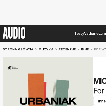
Testy
Vademecum
STRONA GŁÓWNA
MUZYKA
RECENZJE
INNE
FOR W
MI
For
Inne