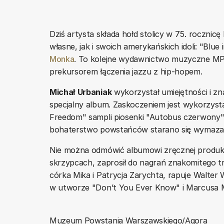
Dziś artysta składa hołd stolicy w 75. roczn
własne, jak i swoich amerykańskich idoli: "Blue
Monka
. To kolejne wydawnictwo muzyczne MP
prekursorem łączenia jazzu z hip-hopem.
Michał Urbaniak
wykorzystał umiejętności i zn
specjalny album. Zaskoczeniem jest wykorzys
Freedom" sampli piosenki "Autobus czerwony"
bohaterstwo powstańców starano się wymazać
Nie można odmówić albumowi zręcznej produkcj
skrzypcach, zaprosił do nagrań znakomitego t
córka Mika i Patrycja Zarychta, rapuje Walter 
w utworze "Don’t You Ever Know" i Marcusa M
Muzeum Powstania Warszawskiego/Agora