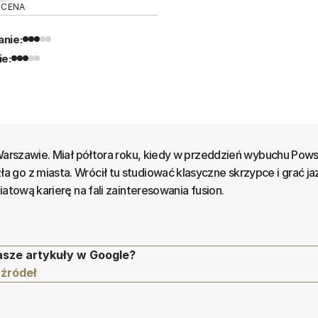
OCENA
nie:
ie:
 Warszawie. Miał półtora roku, kiedy w przeddzień wybuchu Pows
go z miasta. Wrócił tu studiować klasyczne skrzypce i grać j
iatową karierę na fali zainteresowania fusion.
asze artykuły w Google?
 źródeł