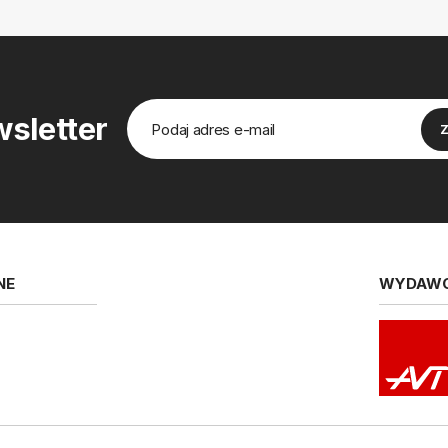
sletter
NE
WYDAW