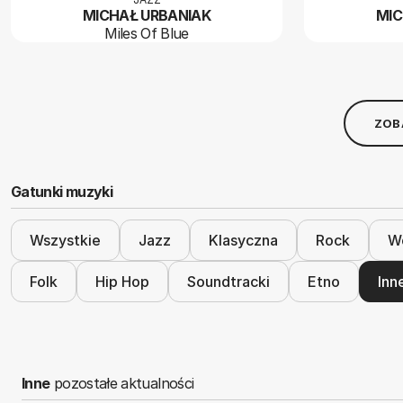
MICHAŁ URBANIAK
MIC
Miles Of Blue
ZOB
Gatunki muzyki
Wszystkie
Jazz
Klasyczna
Rock
Wo
Folk
Hip Hop
Soundtracki
Etno
Inn
Inne
pozostałe aktualności