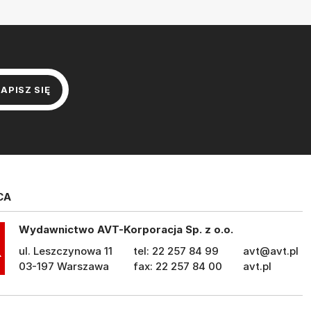
CA
Wydawnictwo AVT-Korporacja Sp. z o.o.
ul. Leszczynowa 11
tel: 22 257 84 99
avt@avt.pl
03-197 Warszawa
fax: 22 257 84 00
avt.pl