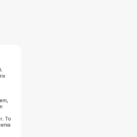
.
rix
iem,
m
r. To
cenia