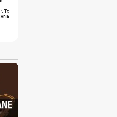
m
r. To
cenia