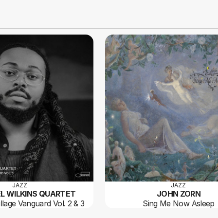
JAZZ
JAZZ
L WILKINS QUARTET
JOHN ZORN
illage Vanguard Vol. 2 & 3
Sing Me Now Asleep