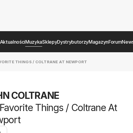
Aktualności
Muzyka
Sklepy
Dystrybutorzy
Magazyn
Forum
News
VORITE THINGS / COLTRANE AT NEWPORT
HN COLTRANE
Favorite Things / Coltrane At
port
z