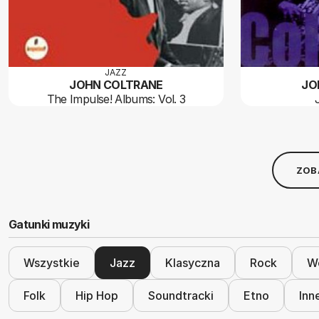
JAZZ
JOHN COLTRANE
JO
The Impulse! Albums: Vol. 3
ZOB
Gatunki muzyki
Wszystkie
Jazz
Klasyczna
Rock
Wo
Folk
Hip Hop
Soundtracki
Etno
Inn