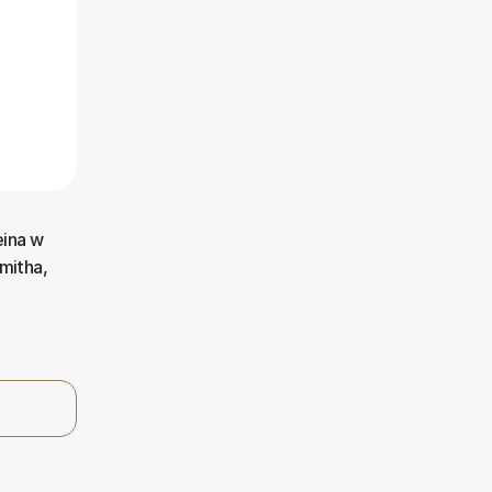
eina w
mitha,