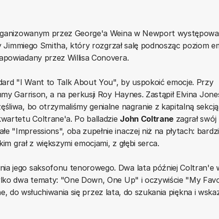
 zorganizowanym przez George'a Weina w Newport występowal
sty Jimmiego Smitha, który rozgrzał salę podnosząc poziom e
apowiadany przez Willisa Conovera.
ard "I Want to Talk About You", by uspokoić emocje. Przy
mmy Garrison, a na perkusji Roy Haynes. Zastąpił Elvina Jone
śliwa, bo otrzymaliśmy genialne nagranie z kapitalną sekcją
kwartetu Coltrane'a. Po balladzie
John Coltrane
zagrał swój
 "Impressions", oba zupełnie inaczej niż na płytach: bardzi
kim grał z większymi emocjami, z głębi serca.
ia jego saksofonu tenorowego. Dwa lata później Coltran'e w
tylko dwa tematy: "One Down, One Up" i oczywiście "My Favo
alne, do wsłuchiwania się przez lata, do szukania piękna i wsk