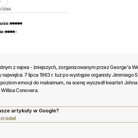
OCENA
nie:
ie:
jednym z najwa - żniejszych, zorganizowanym przez George'a W
ajwięksi. 7 lipca 1963 r. tuż po występie organisty Jimmiego S
c poziom emocji do maksimum, na scenę wyszedł kwartet Johna
Willisa Conovera.
asze artykuły w Google?
 źródeł