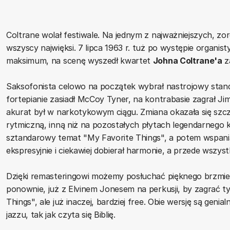
Coltrane wolał festiwale. Na jednym z najważniejszych,
wszyscy najwięksi. 7 lipca 1963 r. tuż po występie organi
maksimum, na scenę wyszedł kwartet
Johna Coltrane'a
z
Saksofonista celowo na początek wybrał nastrojowy stand
fortepianie zasiadł McCoy Tyner, na kontrabasie zagrał Ji
akurat był w narkotykowym ciągu. Zmiana okazała się szczę
rytmiczną, inną niż na pozostałych płytach legendarnego 
sztandarowy temat "My Favorite Things", a potem wspaniałe
ekspresyjnie i ciekawiej dobierał harmonie, a przede wszyst
Dzięki remasteringowi możemy posłuchać pięknego brzmien
ponownie, już z Elvinem Jonesem na perkusji, by zagrać 
Things", ale już inaczej, bardziej free. Obie wersję są geni
jazzu, tak jak czyta się Biblię.