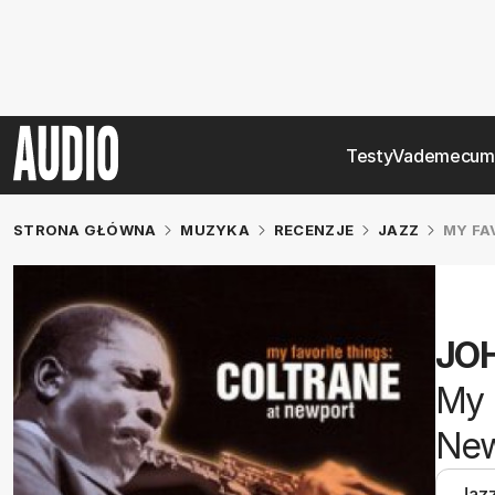
Testy
Vademecum
STRONA GŁÓWNA
MUZYKA
RECENZJE
JAZZ
MY FA
JO
My 
New
Jaz