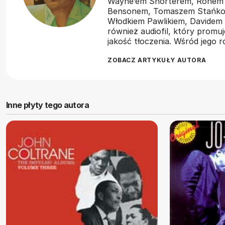
Wayne’em Shorterem, Ronem
Bensonem, Tomaszem Stańko,
Włodkiem Pawlikiem, Davidem 
również audiofil, który promu
jakość tłoczenia. Wśród jego
ZOBACZ ARTYKUŁY AUTORA
Inne płyty tego autora