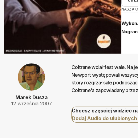
NASZA 
Wykona
Nagran
Coltrane wolał festiwale. Na 
Newport występowali wszyscy n
który rozgrzał salę podnoszą
Coltrane'a zapowiadany przez 
Marek Dusza
12 września 2007
Chcesz częściej widzieć n
Dodaj Audio do ulubionych