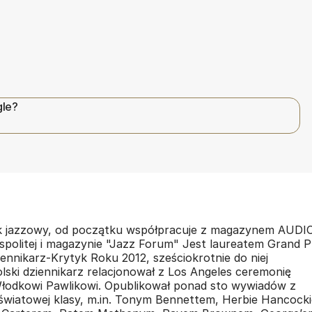
gle?
yk jazzowy, od początku współpracuje z magazynem AUDIO
politej i magazynie "Jazz Forum" Jest laureatem Grand P
ennikarz-Krytyk Roku 2012, sześciokrotnie do niej
ski dziennikarz relacjonował z Los Angeles ceremonię
odkowi Pawlikowi. Opublikował ponad sto wywiadów z
 światowej klasy, m.in. Tonym Bennettem, Herbie Hancock