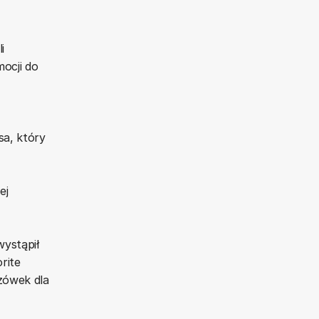
i
mocji do
sa, który
ej
ystąpił
rite
azówek dla