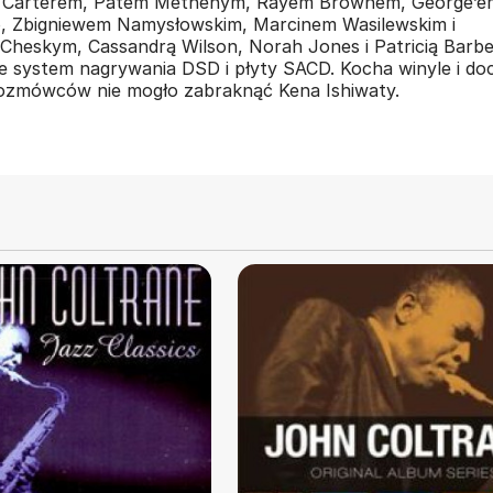
 Carterem, Patem Methenym, Rayem Brownem, George’e
 Zbigniewem Namysłowskim, Marcinem Wasilewskim i
Cheskym, Cassandrą Wilson, Norah Jones i Patricią Barbe
je system nagrywania DSD i płyty SACD. Kocha winyle i do
 rozmówców nie mogło zabraknąć Kena Ishiwaty.