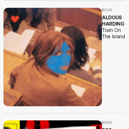
ROCK
ALDOUS
HARDING
Train On
The Island
ROCK