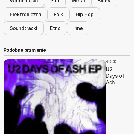
World music
Pop
Metal
Blues
Elektroniczna
Folk
Hip Hop
Soundtracki
Etno
Inne
Podobne brzmienie
ROCK
U2
Days of
Ash