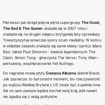
Pierwsza i jak dotąd jedyna płyta supergrupy
The Good,
The Bad & The Queen
ukazała się w 2007 roku i
znalazła się na drugim miejscu brytyjskiej listy sprzedaży.
Towarzyszył jej wówczas spory szum medialny. W końcu
w składzie zespołu znalazły się same sławy: oprócz lidera
Blur, także Paul Simonon - basista legendarnych The
Clash, Simon Tong - gitarzysta The Verve i Tony Allen -
perkusista, współpracownik Feli Kuti'ego.
Do nagrania nowej płyty
Damana Albarna
skłonił Brexit.
Jak zaznacza: to był ostatni moment, bo rzeczywistość
po wyjściu Wielkiej Brytanii z UE może być zupełnie inna.
Ale on sam zawsze będzie kochał swój kraj, jeśli nawet
nie zgadza się z wizją polityków.