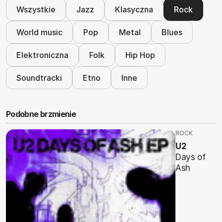
Wszystkie
Jazz
Klasyczna
Rock
World music
Pop
Metal
Blues
Elektroniczna
Folk
Hip Hop
Soundtracki
Etno
Inne
Podobne brzmienie
ROCK
U2
Days of
Ash