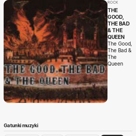
ROCK
THE
GOOD,
THE BAD
& THE
QUEEN
The Good,
The Bad &
The
Queen
Gatunki muzyki