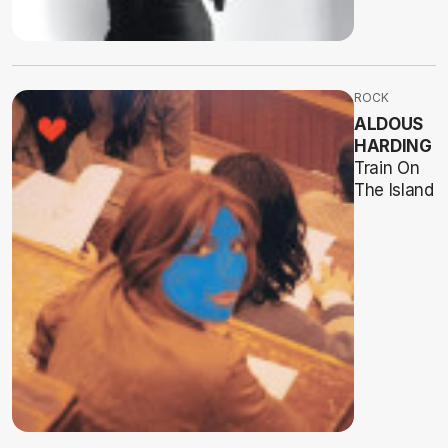
ROCK
ALDOUS
HARDING
Train On
The Island