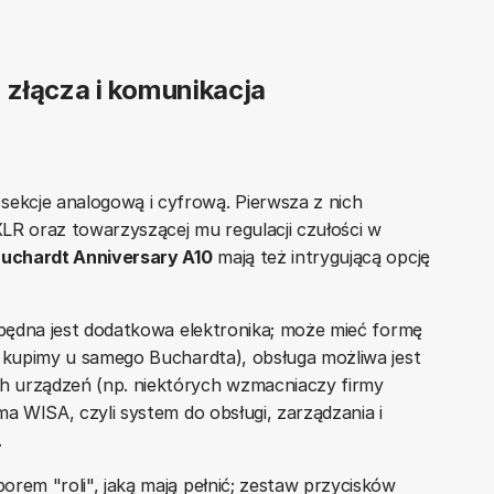
 złącza i komunikacja
kcje analogową i cyfrową. Pierwsza z nich
LR oraz towarzyszącej mu regulacji czułości w
uchardt Anniversary A10
mają też intrygującą opcję
ezbędna jest dodatkowa elektronika; może mieć formę
y kupimy u samego Buchardta), obsługa możliwa jest
h urządzeń (np. niektórych wzmacniaczy firmy
ma WISA, czyli system do obsługi, zarządzania i
.
orem "roli", jaką mają pełnić; zestaw przycisków