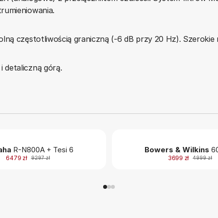
trumieniowania.
lną częstotliwością graniczną (-6 dB przy 20 Hz). Szerokie 
 detaliczną górą.
aha
R-N800A + Tesi 6
Bowers & Wilkins
60
6479 zł
3699 zł
9297 zł
4999 zł