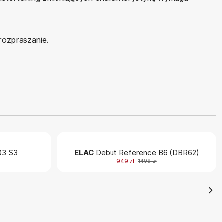
rozpraszanie.
3 S3
ELAC
Debut Reference B6 (DBR62)
949 zł
1499 zł