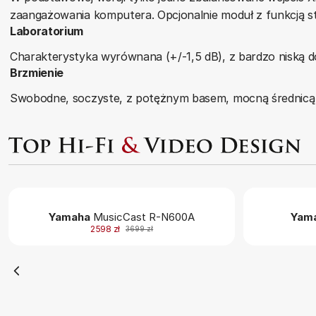
zaangażowania komputera. Opcjonalnie moduł z funkcją s
Laboratorium
Charakterystyka wyrównana (+/-1,5 dB), z bardzo niską do
Brzmienie
Swobodne, soczyste, z potężnym basem, mocną średnicą i
Yamaha
MusicCast R-N600A
Yam
2598 zł
3699 zł