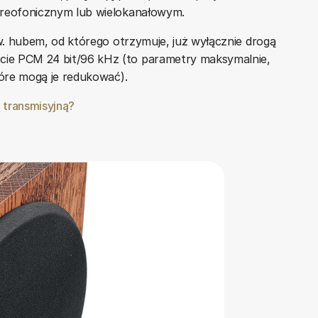
ereofonicznym lub wielokanałowym.
zw. hubem, od którego otrzymuje, już wyłącznie drogą
ie PCM 24 bit/96 kHz (to parametry maksymalnie,
tóre mogą je redukować).
ą transmisyjną?