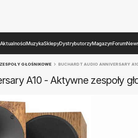
Aktualności
Muzyka
Sklepy
Dystrybutorzy
Magazyn
Forum
News
ZESPOŁY GŁOŚNIKOWE
BUCHARDT AUDIO ANNIVERSARY A1
rsary A10 - Aktywne zespoły gł