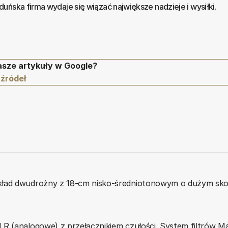
uńska firma wydaje się wiązać największe nadzieje i wysiłki.
asze artykuły w Google?
 źródeł
Układ dwudrożny z 18-cm nisko-średniotonowym o dużym s
LR (analogowe) z przełącznikiem czułości. System filtrów 