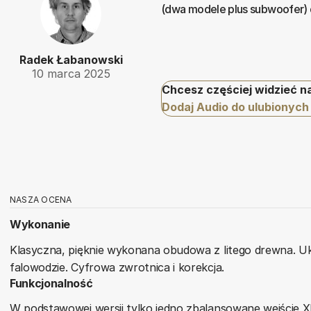
(dwa modele plus subwoofer) d
Radek Łabanowski
10 marca 2025
Chcesz częściej widzieć n
Dodaj Audio do ulubionych
NASZA OCENA
Wykonanie
Klasyczna, pięknie wykonana obudowa z litego drewna. 
falowodzie. Cyfrowa zwrotnica i korekcja.
Funkcjonalność
W podstawowej wersji tylko jedno zbalansowane wejście X