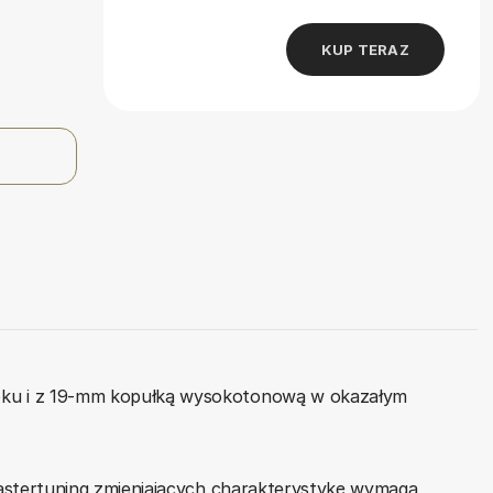
KUP TERAZ
koku i z 19-mm kopułką wysokotonową w okazałym
Mastertuning zmieniających charakterystykę wymaga