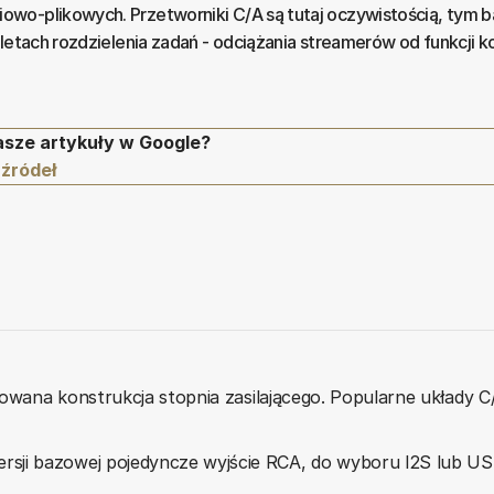
wo-plikowych. Przetworniki C/A są tutaj oczywistością, tym ba
letach rozdzielenia zadań - odciążania streamerów od funkcji k
asze artykuły w Google?
 źródeł
ansowana konstrukcja stopnia zasilającego. Popularne układy
sji bazowej pojedyncze wyjście RCA, do wyboru I2S lub US