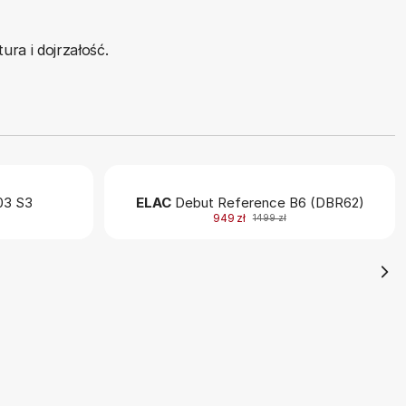
ura i dojrzałość.
3 S3
ELAC
Debut Reference B6 (DBR62)
949 zł
1499 zł