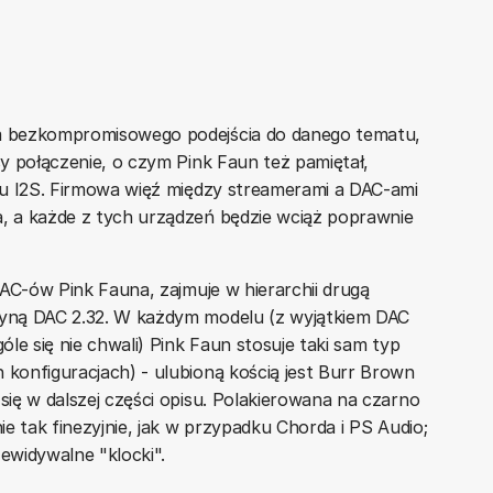
m bezkompromisowego podejścia do danego tematu,
y połączenie, o czym Pink Faun też pamiętał,
su I2S. Firmowa więź między streamerami a DAC-ami
 a każde z tych urządzeń będzie wciąż poprawnie
DAC-ów Pink Fauna, zajmuje w hierarchii drugą
yną DAC 2.32. W każdym modelu (z wyjątkiem DAC
le się nie chwali) Pink Faun stosuje taki sam typ
konfiguracjach) - ulubioną kością jest Burr Brown
ię w dalszej części opisu. Polakierowana na czarno
e tak finezyjnie, jak w przypadku Chorda i PS Audio;
zewidywalne "klocki".