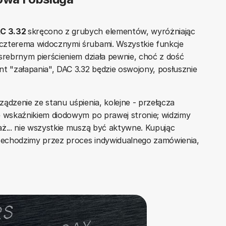
AC 3.32
skręcono z grubych elementów, wyróżniając
czterema widocznymi śrubami. Wszystkie funkcje
srebrnym pierścieniem działa pewnie, choć z dość
 "załapania", DAC 3.32 będzie oswojony, posłusznie
ądzenie ze stanu uśpienia, kolejne - przełącza
e wskaźnikiem diodowym po prawej stronie; widzimy
aż... nie wszystkie muszą być aktywne. Kupując
zechodzimy przez proces indywidualnego zamówienia,