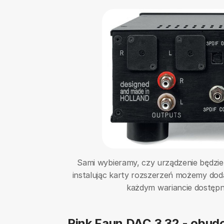
Sami wybieramy, czy urządzenie będzie 
instalując karty rozszerzeń możemy doda
każdym wariancie dostępn
Pink Faun DAC 3.32 - obud