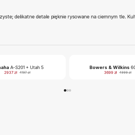
zyste; delikatne detale pięknie rysowane na ciemnym tle. Kult
aha
A-S201 + Utah 5
Bowers & Wilkins
60
2937 zł
3699 zł
4197 zł
4999 zł