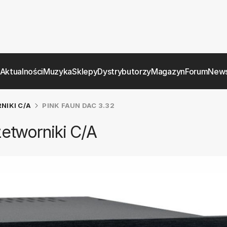
Aktualności
Muzyka
Sklepy
Dystrybutorzy
Magazyn
Forum
News
NIKI C/A
PINK FAUN DAC 3.32
zetworniki C/A