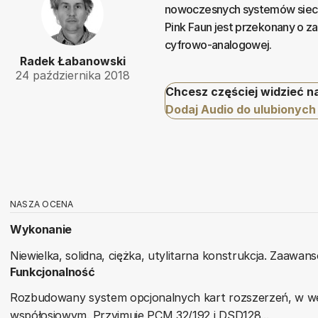
nowoczesnych systemów siecio
Pink Faun jest przekonany o za
cyfrowo-analogowej.
Radek Łabanowski
24 października 2018
Chcesz częściej widzieć n
Dodaj Audio do ulubionych
NASZA OCENA
Wykonanie
Niewielka, solidna, ciężka, utylitarna konstrukcja. Zaaw
Funkcjonalność
Rozbudowany system opcjonalnych kart rozszerzeń, w wer
współosiowym. Przyjmuje PCM 32/192 i DSD128...