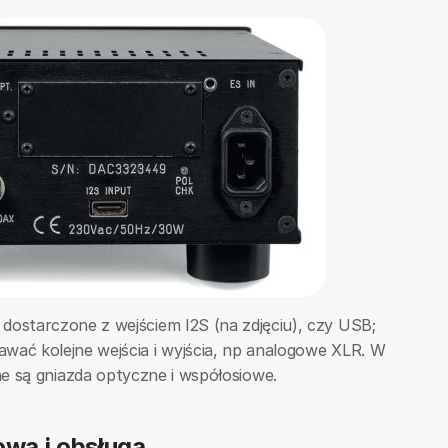
dostarczone z wejściem I2S (na zdjęciu), czy USB;
wać kolejne wejścia i wyjścia, np analogowe XLR. W
e są gniazda optyczne i współosiowe.
owa i obsługa