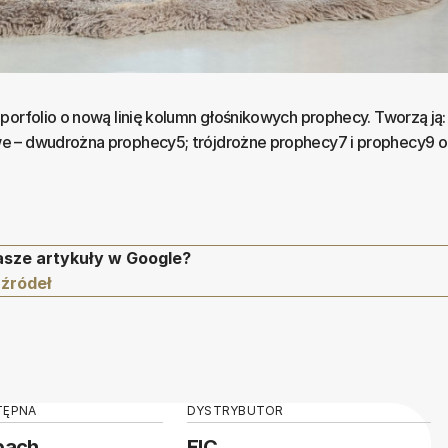
porfolio o nową linię kolumn głośnikowych prophecy. Tworzą ją:
 – dwudrożna prophecy5; trójdrożne prophecy7 i prophecy9 o
asze artykuły w Google?
 źródeł
TĘPNA
DYSTRYBUTOR
pach
EIC