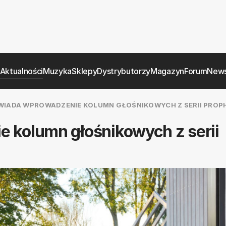
Aktualności
Muzyka
Sklepy
Dystrybutorzy
Magazyn
Forum
News
WIADA WPROWADZENIE KOLUMN GŁOŚNIKOWYCH Z SERII PROP
kolumn głośnikowych z serii