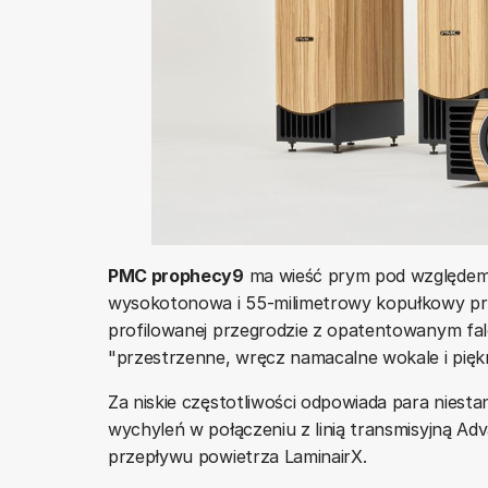
PMC prophecy9
ma wieść prym pod względem 
wysokotonowa i 55-milimetrowy kopułkowy pr
profilowanej przegrodzie z opatentowanym fa
"przestrzenne, wręcz namacalne wokale i piękn
Za niskie częstotliwości odpowiada para nies
wychyleń w połączeniu z linią transmisyjną Ad
przepływu powietrza LaminairX.