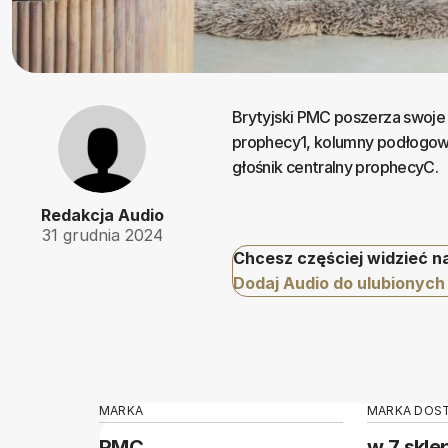
Brytyjski PMC poszerza swoje 
prophecy1, kolumny podłogowe
głośnik centralny prophecyC.
Redakcja Audio
31 grudnia 2024
Chcesz częściej widzieć n
Dodaj Audio do ulubionych
MARKA
MARKA DOS
PMC
w 7 skle