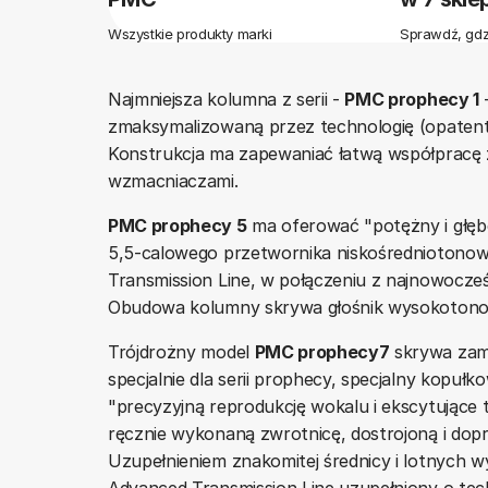
Wszystkie produkty marki
Sprawdź, gdz
Najmniejsza kolumna z serii -
PMC prophecy 1
zmaksymalizowaną przez technologię (opaten
Konstrukcja ma zapewaniać łatwą współpracę 
wzmacniaczami.
PMC prophecy 5
ma oferować "potężny i głębo
5,5-calowego przetwornika niskośredniotonoweg
Transmission Line, w połączeniu z najnowocześ
Obudowa kolumny skrywa głośnik wysokotonowy
Trójdrożny model
PMC prophecy7
skrywa zam
specjalnie dla serii prophecy, specjalny kopu
"precyzyjną reprodukcję wokalu i ekscytujące 
ręcznie wykonaną zwrotnicę, dostrojoną i dopr
Uzupełnieniem znakomitej średnicy i lotnych w
Advanced Transmission Line uzupełniony o tec