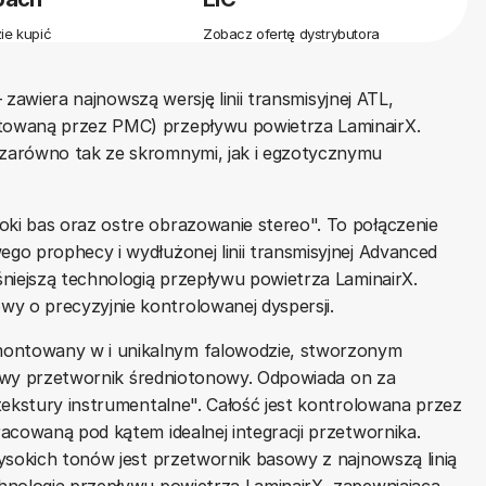
ie kupić
Zobacz ofertę dystrybutora
-
zawiera najnowszą wersję linii transmisyjnej ATL,
towaną przez PMC) przepływu powietrza LaminairX.
zarówno tak ze skromnymi, jak i egzotycznymu
ki bas oraz ostre obrazowanie stereo". To połączenie
o prophecy i wydłużonej linii transmisyjnej Advanced
niejszą technologią przepływu powietrza LaminairX.
 o precyzyjnie kontrolowanej dyspersji.
ontowany w i unikalnym falowodzie, stworzonym
łkowy przetwornik średniotonowy. Odpowiada on za
tekstury instrumentalne". Całość jest kontrolowana przez
acowaną pod kątem idealnej integracji przetwornika.
ysokich tonów jest przetwornik basowy z najnowszą linią
hnologię przepływu powietrza LaminairX, zapewniającą