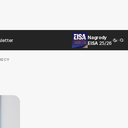
Nagrody
letter
EISA
25/26
HECY