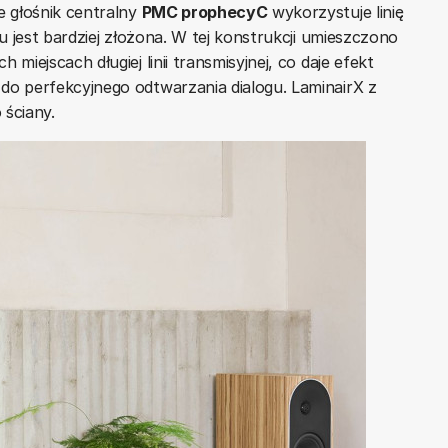
e głośnik centralny
PMC prophecyC
wykorzystuje linię
u jest bardziej złożona. W tej konstrukcji umieszczono
iejscach długiej linii transmisyjnej, co daje efekt
o perfekcyjnego odtwarzania dialogu. LaminairX z
 ściany.