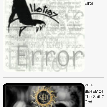
Error
METAL
BEHEMOT
The Shit Ov
God