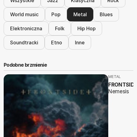
Wszystkie
Jazz
Klasyczna
Rock
World music
Pop
Metal
Blues
Elektroniczna
Folk
Hip Hop
Soundtracki
Etno
Inne
Podobne brzmienie
METAL
FRONTSIDE
Nemesis