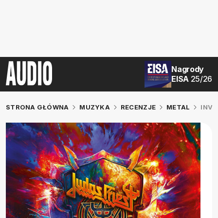
Nagrody
EISA
25/26
STRONA GŁÓWNA
MUZYKA
RECENZJE
METAL
INVI