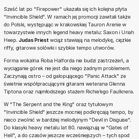
Sześć lat po "Firepower" ukazała się ich kolejna płyta
"Invincible Shield". W ramach jej promocji zawitali także
do Polski, występując w krakowskiej Tauron Arenie w
towarzystwie innych legend heavy metalu: Saxon i Uriah
Heep.
Judas Priest
wciąż stawiają na melodykę, ciężkie
riffy, gitarowe solówki i szybkie tempo utworów.
Forma wokalna Roba Halforda nie budzi zastrzeżeń, a
wyciąganie górek nie jest dla niego żadnym problemem.
Zaczynają ostro – od galopującego "Panic Attack" ze
świetnie współpracującymi gitarami weterana Glenna
Tiptona oraz najmłodszego stażem Richie’ego Faulknera.
W "The Serpent and the King" oraz tytułowym
"Invincible Shield" jeszcze mocniej podkręcają tempo, by
nieco zwolnić w bardziej melodyjnym "Devil in Disguise".
Do klasyki heavy metalu lat 80. nawiązują w "Gates of
Hell", a do czasów jeszcze wcześniejszych – tych spod