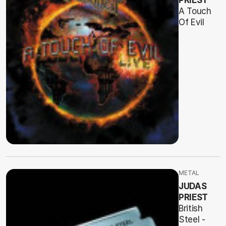
PRIEST
A Touch
Of Evil
METAL
JUDAS
PRIEST
British
Steel -