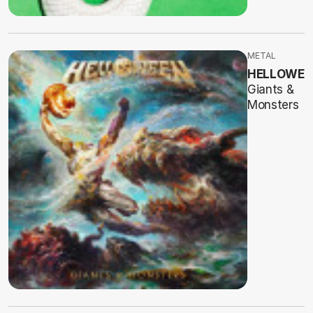
METAL
HELLOWEE
Giants &
Monsters