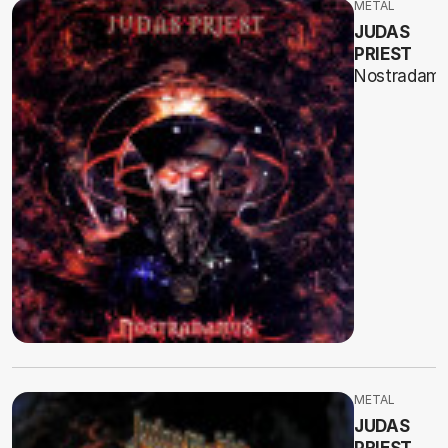
METAL
JUDAS
PRIEST
Nostradam
METAL
JUDAS