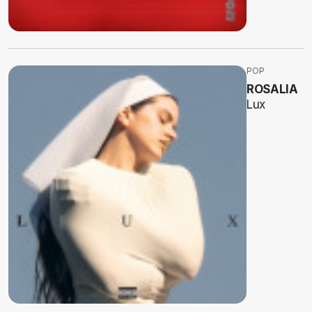
POP
ROSALIA
Lux