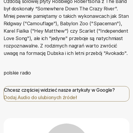
Ozdobą solowej płyty Robbiego Robertsona z The Band
był doskonały “Somewhere Down The Crazy River".
Mniej pewnie pamiętamy o takich wykonawcach jak Stan
Ridgway ("Camouflage"), Babylon Zoo ("Spaceman"),
Karel Fialka ("Hey Matthew") czy Scarlet ("Independent
Love Song"), ale ich "jedyne" przeboje są natychmiast
rozpoznawalne. Z rodzimych nagrań warto zwrócić
uwagę na formację Dubska i ich letni przebój "Avokado".
polskie radio
Chcesz częściej widzieć nasze artykuły w Google?
Dodaj Audio do ulubionych źródeł