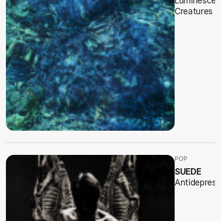
Luminescen
Creatures
POP
SUEDE
Antidepress