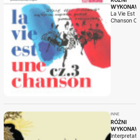
RÓŻNI
WYKONAW
La Vie Est 
Chanson Cz
INNE
RÓŻNI
WYKONAW
Interpretati