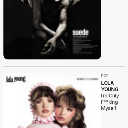
POP
LOLA
YOUNG
I’m Only
F**king
Myself