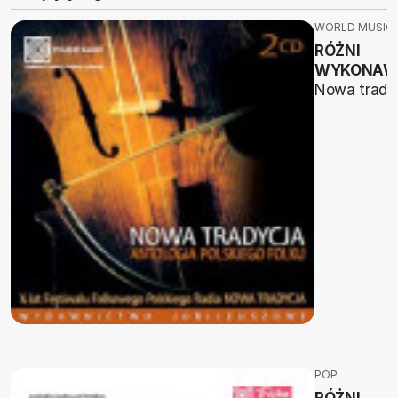
WORLD MUSIC
RÓŻNI
WYKONAW
Nowa trady
POP