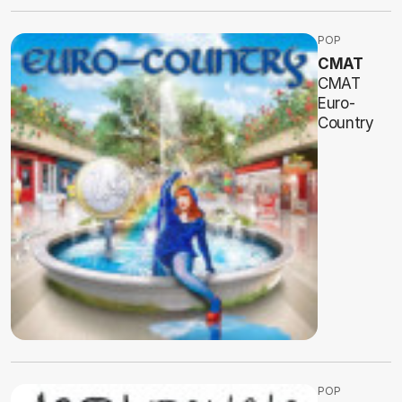
POP
CMAT
CMAT
Euro-
Country
POP