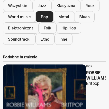
Wszystkie
Jazz
Klasyczna
Rock
World music
Pop
Metal
Blues
Elektroniczna
Folk
Hip Hop
Soundtracki
Etno
Inne
Podobne brzmienie
POP
ROBBIE
WILLIAMS
Britpop