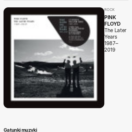
ROCK
PINK
FLOYD
The Later
Years
1987–
2019
Gatunki muzyki