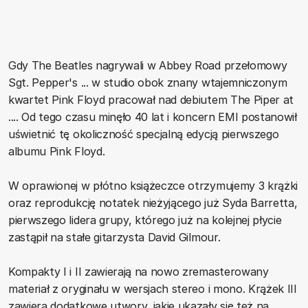
Gdy The Beatles nagrywali w Abbey Road przełomowy
Sgt. Pepper's ... w studio obok znany wtajemniczonym
kwartet Pink Floyd pracował nad debiutem The Piper at
.... Od tego czasu minęło 40 lat i koncern EMI postanowił
uświetnić tę okoliczność specjalną edycją pierwszego
albumu Pink Floyd.
W oprawionej w płótno książeczce otrzymujemy 3 krążki
oraz reprodukcję notatek nieżyjącego już Syda Barretta,
pierwszego lidera grupy, którego już na kolejnej płycie
zastąpił na stałe gitarzysta David Gilmour.
Kompakty I i II zawierają na nowo zremasterowany
materiał z oryginału w wersjach stereo i mono. Krążek III
zawiera dodatkowe utwory, jakie ukazały się też na