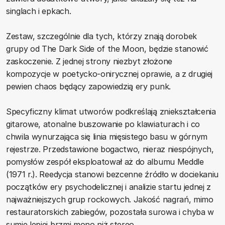
singlach i epkach.
Zestaw, szczególnie dla tych, którzy znają dorobek
grupy od The Dark Side of the Moon, będzie stanowić
zaskoczenie. Z jednej strony niezbyt złożone
kompozycje w poetycko-onirycznej oprawie, a z drugiej
pewien chaos będący zapowiedzią ery punk.
Specyficzny klimat utworów podkreślają zniekształcenia
gitarowe, atonalne buszowanie po klawiaturach i co
chwila wynurzająca się linia mięsistego basu w górnym
rejestrze. Przedstawione bogactwo, nieraz niespójnych,
pomysłów zespół eksploatował aż do albumu Meddle
(1971 r.). Reedycja stanowi bezcenne źródło w dociekaniu
początków ery psychodelicznej i analizie startu jednej z
najważniejszych grup rockowych. Jakość nagrań, mimo
restauratorskich zabiegów, pozostała surowa i chyba w
sumie lepiej brzmi mono niż stereo.