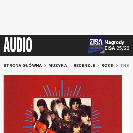
Nagrody
EISA
25/26
STRONA GŁÓWNA
MUZYKA
RECENZJE
ROCK
THE P