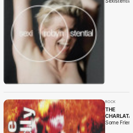
Sexistential
ROCK
THE
CHARLATA
Some Friend