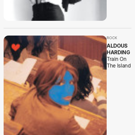
ROCK
ALDOUS
HARDING
Train On
The Island