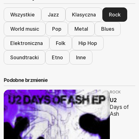
Wszystkie
Jazz
Klasyczna
Rock
World music
Pop
Metal
Blues
Elektroniczna
Folk
Hip Hop
Soundtracki
Etno
Inne
Podobne brzmienie
ROCK
U2
Days of
Ash