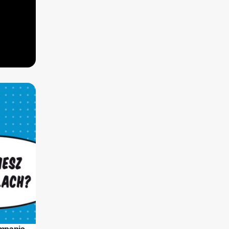
ampanię