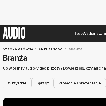
Testy
Vademecum
STRONA GŁÓWNA
AKTUALNOŚCI
BRANŻA
Branża
Co w branży audio-video piszczy? Dowiesz się, czytając 
Wszystkie
Sprzęt
Promocje i prezentacje