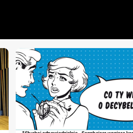
ksan
"Słuchaj odpowiedzialnie - Sennheiser wspiera k