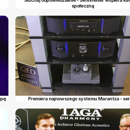
społeczną
opę
Premiera najnowszego systemu Marantza - seri