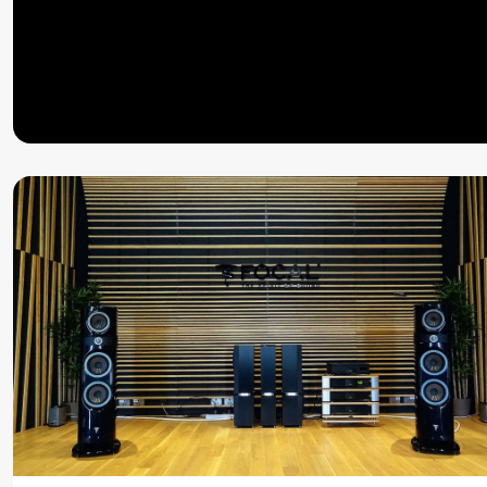
BRANŻOWE
Audio Center nowym dystrybutorem urządzeń marki Ro