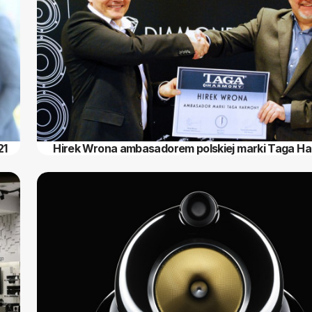
21
Hirek Wrona ambasadorem polskiej marki Taga H