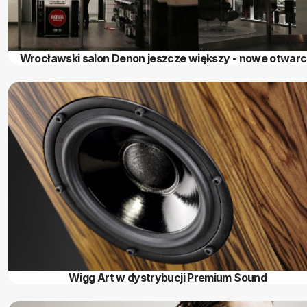
Wrocławski salon Denon jeszcze większy - nowe otwarc
Wigg Art w dystrybucji Premium Sound