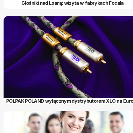
Głośniki nad Loarą: wizyta w fabrykach Focala
POLPAK POLAND wyłącznym dystrybutorem XLO na Eur