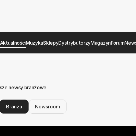
Aktualności
Muzyka
Sklepy
Dystrybutorzy
Magazyn
Forum
News
nasze newsy branżowe.
Branża
Newsroom