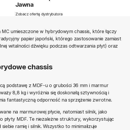
Jawna
Zobacz ofertę dystrybutora
a MC umieszczone w hybrydowym chassis, które łączy
adycyjny papier japoński, którego zastosowanie zamiast
nej witalności dźwięku podczas odtwarzania płyt) oraz
rydowe chassis
zącą podstawę z MDF-u o grubości 36 mm i marmur
aży 8,8 kg i wyróżnia się doskonałą sztywnością i
wnia fantastyczną odporność na sprzężenie zwrotne.
ane na marmurowej płycie, natomiast silnik, jako
 płyty MDF. Te niezależne struktury, wykorzystując
siebie ramię i silnik. Wszystko to minimalizuje