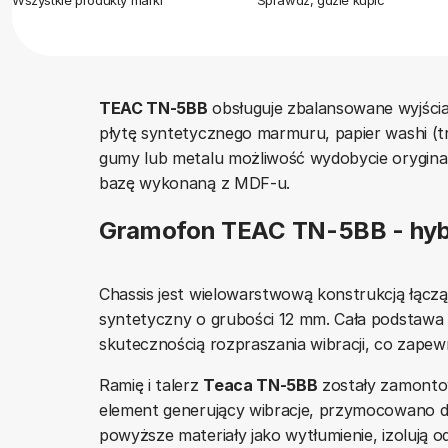
Wszystkie produkty marki
Sprawdź, gdzie kupić
TEAC TN-5BB
obsługuje zbalansowane wyjści
płytę syntetycznego marmuru, papier washi (tr
gumy lub metalu możliwość wydobycie oryginal
bazę wykonaną z MDF-u.
Gramofon TEAC TN-5BB - hyb
Chassis jest wielowarstwową konstrukcją łąc
syntetyczny o grubości 12 mm. Cała podstawa w
skutecznością rozpraszania wibracji, co zape
Ramię i talerz
Teaca TN-5BB
zostały zamontow
element generujący wibracje, przymocowano do
powyższe materiały jako wytłumienie, izolują od 