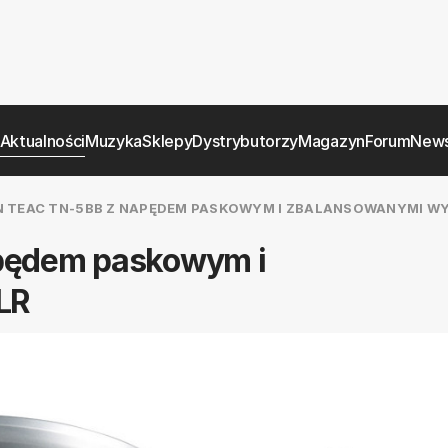
Aktualności
Muzyka
Sklepy
Dystrybutorzy
Magazyn
Forum
News
TEAC TN-5BB Z NAPĘDEM PASKOWYM I ZBALANSOWANYMI WY
pędem paskowym i
LR