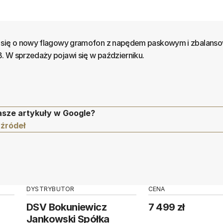
o się o nowy flagowy gramofon z napędem paskowym i zbalans
 W sprzedaży pojawi się w październiku.
asze artykuły w Google?
 źródeł
DYSTRYBUTOR
CENA
DSV Bokuniewicz
7 499 zł
Jankowski Spółka