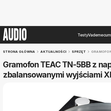
Testy
Vademecum
STRONA GŁÓWNA
AKTUALNOŚCI
SPRZĘT
GRAMOFON 
Gramofon TEAC TN-5BB z na
zbalansowanymi wyjściami X