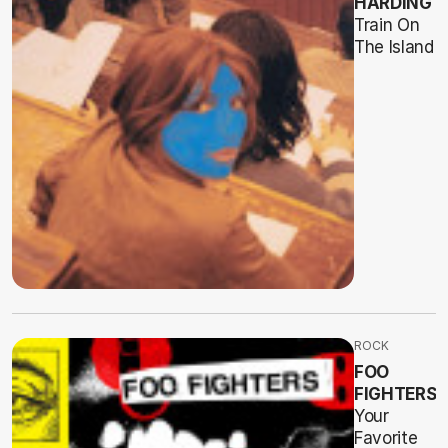
HARDING
Train On
The Island
ROCK
FOO
FIGHTERS
Your
Favorite