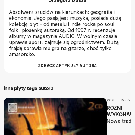
Grzegorz Dusza
Absolwent studiów na kierunkach: geografia i
ekonomia. Jego pasją jest muzyka, posiada dużą
kolekcję płyt - od metalu i indie rocka po soul,
folk i piosenkę autorską. Od 1997 r. recenzuje
albumy w magazynie AUDIO. W wolnym czasie
uprawia sport, zajmuje się ogrodnictwem. Dużą
frajdę sprawia mu gra na gitarze, choć tylko
amatorsko.
ZOBACZ ARTYKUŁY AUTORA
Inne płyty tego autora
WORLD MUSIC
RÓŻNI
WYKONAW
Nowa trady