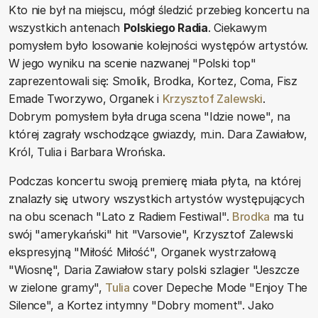
Kto nie był na miejscu, mógł śledzić przebieg koncertu na
wszystkich antenach
Polskiego Radia
. Ciekawym
pomysłem było losowanie kolejności występów artystów.
W jego wyniku na scenie nazwanej "Polski top"
zaprezentowali się: Smolik, Brodka, Kortez, Coma, Fisz
Emade Tworzywo, Organek i
Krzysztof Zalewski
.
Dobrym pomysłem była druga scena "Idzie nowe", na
której zagrały wschodzące gwiazdy, m.in. Dara Zawiałow,
Król, Tulia i Barbara Wrońska.
Podczas koncertu swoją premierę miała płyta, na której
znalazły się utwory wszystkich artystów występujących
na obu scenach "Lato z Radiem Festiwal".
Brodka
ma tu
swój "amerykański" hit "Varsovie", Krzysztof Zalewski
ekspresyjną "Miłość Miłość", Organek wystrzałową
"Wiosnę", Daria Zawiałow stary polski szlagier "Jeszcze
w zielone gramy",
Tulia
cover Depeche Mode "Enjoy The
Silence", a Kortez intymny "Dobry moment". Jako