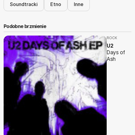
Soundtracki
Etno
Inne
Podobne brzmienie
ROCK
U2
Days of
Ash