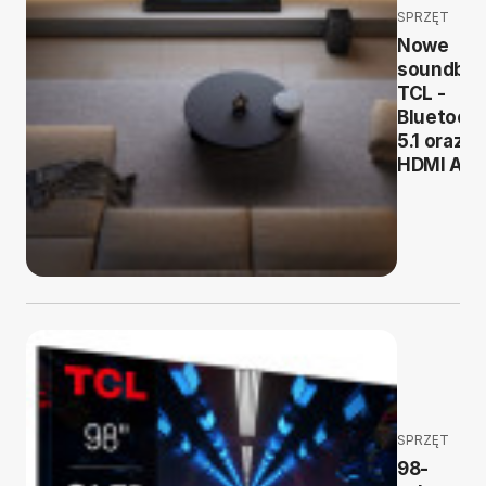
SPRZĘT
Nowe
soundbar
TCL -
Bluetoot
5.1 oraz
HDMI AR
SPRZĘT
98-