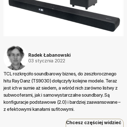
Radek Łabanowski
03 stycznia 2022
TCL rozkręciło soundbarowy biznes, do zeszłorocznego
hitu Ray Danz (TS9030) dołączyły kolejne modele. Teraz
jest ich w sumie aż siedem, a wśród nich zarówno listwy z
subwooferami, jak i samowystarczalne soundbary. Są
konfiguracje podstawowe (2.0) i bardziej zaawansowane –
z efektowymi kanałami sufitowymi.
Chcesz częściej widzieć