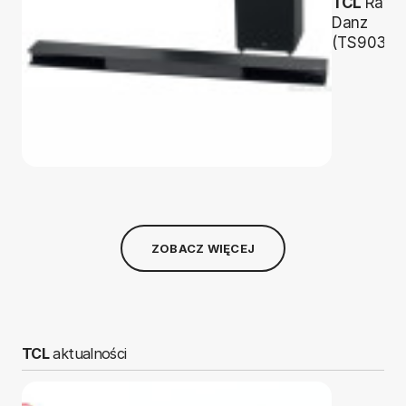
TCL
Ray-
Danz
(TS9030)
ZOBACZ WIĘCEJ
TCL
aktualności