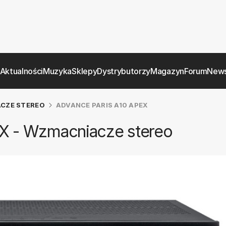
Aktualności
Muzyka
Sklepy
Dystrybutorzy
Magazyn
Forum
News
CZE STEREO
ADVANCE PARIS A10 APEX
X - Wzmacniacze stereo