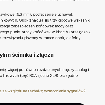
hawkowe (6,3 mm), podłączenie słuchawek
nikowych. Obok znajdują się trzy diodowe wskaźniki
nalizacja zabezpieczeń końcówek mocy oraz
jącego punkt pracy końcówek w klasę A (przełącznik
nym rozwiązaniu piszemy w ramce obok, a efekty
lna ścianka i złącza
mniej więcej po równo rozdzielonych między analog i
ć liniowych (pięć RCA i jedno XLR) oraz jedno
e ze względu na technikę wzmacniania sygnałów?