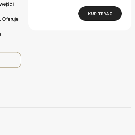
wejść i
KUP TERAZ
. Oferuje
a