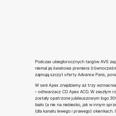
Podczas ubiegłorocznych targów AVS zap
niemal jej światowa premiera (równocześn
zajmują szczyt oferty Advance Paris, pona
W serii Apex znajdziemy aż trzy wzmacnia
– odtwarzacz CD Apex ACD. W zeszłym rok
zostały opatrzone jubileuszowym logo 30t
biało (a nie na niebiesko, jak w innym sp
(dla kanału lewego i prawego) okienkach. 