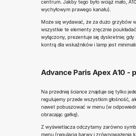
centrum. Jakby tego było wciąż mało, A1
wychyłowym prawego kanału).
Może się wydawać, że za dużo grzybów w b
wszystkie te elementy zręcznie poukładać
wyłączony, prezentuje się dyskretnie; gdy
kontrą dla wskaźników i lamp jest minimal
Advance Paris Apex A10 - p
Na przedniej ściance znajduje się tylko jed
regulujemy przede wszystkim głośność, a
nawet pobuszować w menu (w odpowiednic
obracając gałkę).
Z wyświetlacza odczytamy zarówno symbol
menu (regulacja barwy i zrównoważenia ka