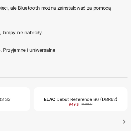
ieci, ale Bluetooth można zainstalować za pomocą
lampy nie nabroiły.
e. Przyjemne i uniwersalne
3 S3
ELAC
Debut Reference B6 (DBR62)
949 zł
1499 zł