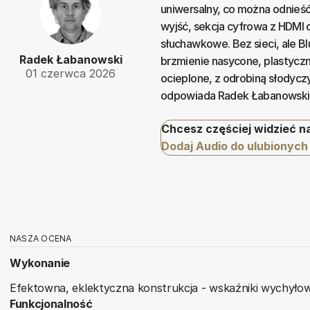
uniwersalny, co można odnieść 
wyjść, sekcja cyfrowa z HDMI
słuchawkowe. Bez sieci, ale B
Radek Łabanowski
brzmienie nasycone, plastyczn
01 czerwca 2026
ocieplone, z odrobiną słodyc
odpowiada Radek Łabanowski, 
Chcesz częściej widzieć n
Dodaj Audio do ulubionych
NASZA OCENA
Wykonanie
Efektowna, eklektyczna konstrukcja - wskaźniki wychyło
Funkcjonalność