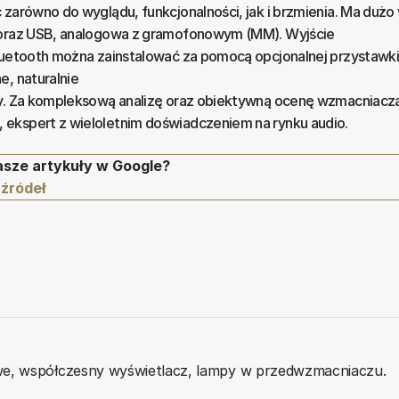
zarówno do wyglądu, funkcjonalności, jak i brzmienia. Ma dużo 
 oraz USB, analogowa z gramofonowym (MM). Wyjście
luetooth można zainstalować za pomocą opcjonalnej przystawki
e, naturalnie
zy. Za kompleksową analizę oraz obiektywną ocenę wzmacniacz
ekspert z wieloletnim doświadczeniem na rynku audio.
asze artykuły w Google?
 źródeł
we, współczesny wyświetlacz, lampy w przedwzmacniaczu.