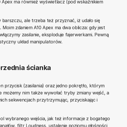
0 Apex ma również wyświetlacz (pod wskaźnikiem
arszczu, ale trzeba też przyznać, iż udało się
. Moim zdaniem A10 Apex ma dwa oblicza: gdy jest
 włączymy zasilanie, eksploduje fajerwerkami. Pewną
istyczny układ manipulatorów.
rzednia ścianka
en przycisk (zasilania) oraz jedno pokrętło, którym
le możemy nim także wywołać tryby zmiany wejść, a
h sekwencjach przytrzymując, przyciskając i
 wybranego wejścia, jak też informacje z bogatego
nałów, filtr Loudness, ustalenie poziomu głośności