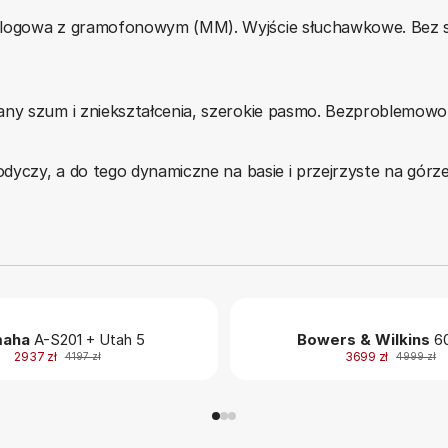
alogowa z gramofonowym (MM). Wyjście słuchawkowe. Bez s
ny szum i zniekształcenia, szerokie pasmo. Bezproblemowo, 
odyczy, a do tego dynamiczne na basie i przejrzyste na górz
aha
A-S201 + Utah 5
Bowers & Wilkins
60
2937 zł
3699 zł
4197 zł
4999 zł