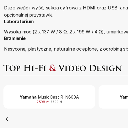
Dużo wejść i wyjść, sekcja cyfrowa z HDMI oraz USB, an
opcjonalnej przystawki.
Laboratorium
Wysoka moc (2 x 137 W / 8 Ω, 2 x 199 W / 4 Ω), umiarkowa
Brzmienie
Nasycone, plastyczne, naturalnie ocieplone, z odrobiną sł
Yamaha
MusicCast R-N600A
Yam
2598 zł
3699 zł