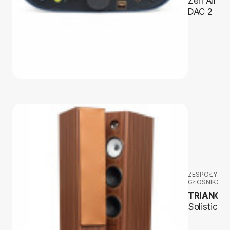
Zen Air
DAC 2
ZESPOŁY
GŁOŚNIKOW
TRIANGL
Solistice 