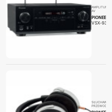
AMPLITUNER
AV
PIONEER
VSX-935
SŁUCHAWKI
PRZEWODOW