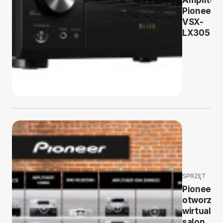
Amplitun
Pioneer
VSX-
LX305
SPRZĘT
Pioneer
otworzył
wirtualny
salon