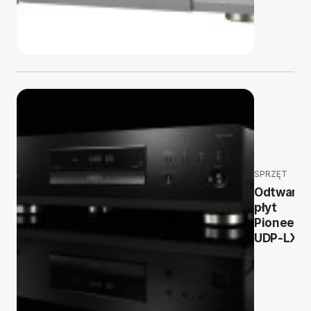
SPRZĘT
Odtwarza
płyt
Pioneer
UDP-LX8