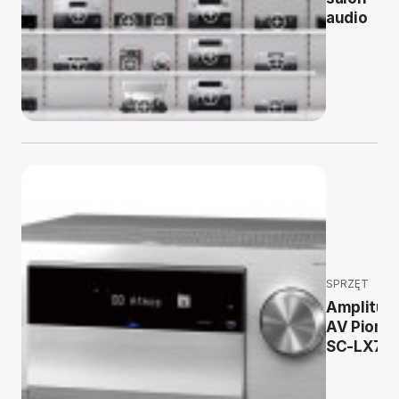
audio
SPRZĘT
Amplitun
AV Pione
SC-LX70