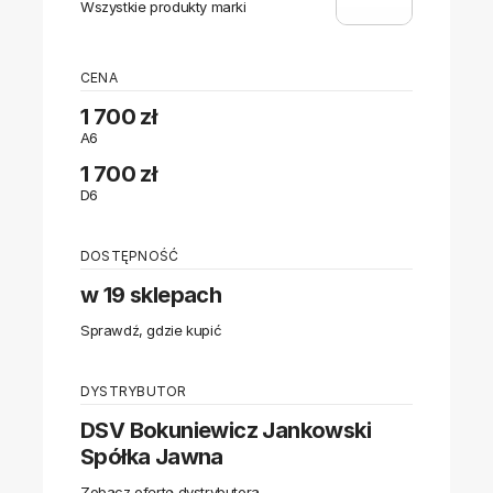
Wszystkie produkty marki
CENA
1 700 zł
A6
1 700 zł
D6
DOSTĘPNOŚĆ
w 19 sklepach
Sprawdź, gdzie kupić
DYSTRYBUTOR
DSV Bokuniewicz Jankowski
Spółka Jawna
Zobacz ofertę dystrybutora