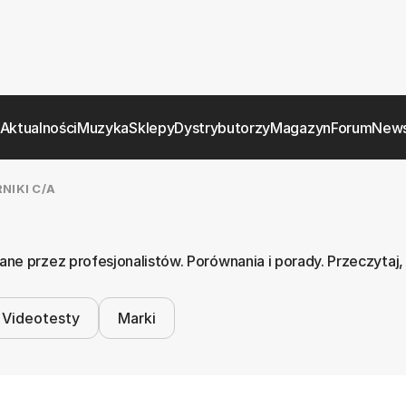
Aktualności
Muzyka
Sklepy
Dystrybutorzy
Magazyn
Forum
News
NIKI C/A
ne przez profesjonalistów. Porównania i porady. Przeczytaj,
Videotesty
Marki