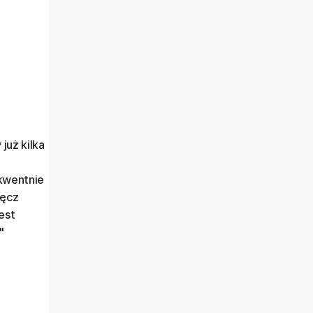
już kilka
ę
ekwentnie
ręcz
est
"