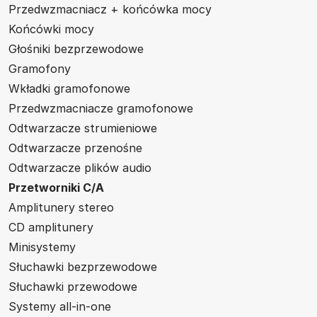
Przedwzmacniacz + końcówka mocy
Końcówki mocy
Głośniki bezprzewodowe
Gramofony
Wkładki gramofonowe
Przedwzmacniacze gramofonowe
Odtwarzacze strumieniowe
Odtwarzacze przenośne
Odtwarzacze plików audio
Przetworniki C/A
Amplitunery stereo
CD amplitunery
Minisystemy
Słuchawki bezprzewodowe
Słuchawki przewodowe
Systemy all-in-one