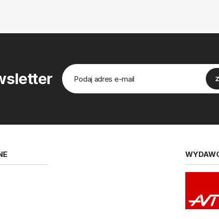
sletter
NE
WYDAW