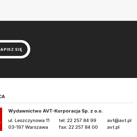
CA
Wydawnictwo AVT-Korporacja Sp. z o.o.
ul. Leszczynowa 11
tel: 22 257 84 99
avt@avt.pl
03-197 Warszawa
fax: 22 257 84 00
avt.pl