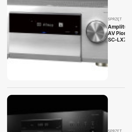
SPRZĘT
Amplitun
AV Pione
SC-LX70
SPRZĘT