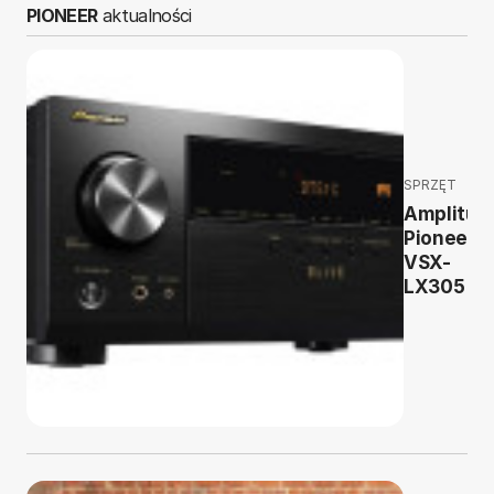
PIONEER
aktualności
SPRZĘT
Amplitun
Pioneer
VSX-
LX305