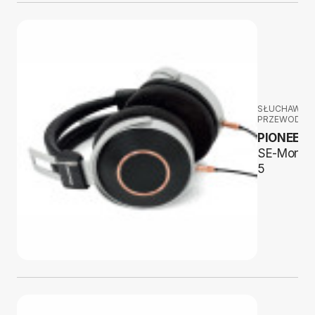
SŁUCHAWKI
PRZEWODOW
PIONEER
SE-Monito
5