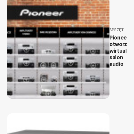
SPRZĘT
Pioneer
otworzył
wirtualny
salon
audio