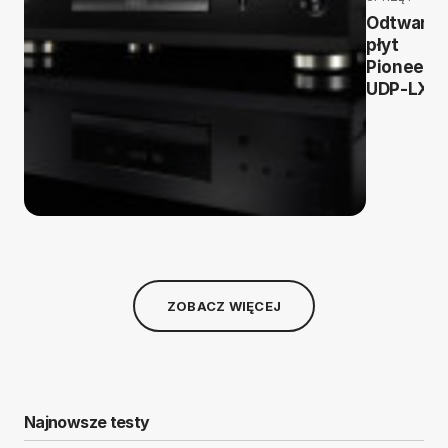
Odtwarza
płyt
Pioneer
UDP-LX8
ZOBACZ WIĘCEJ
Najnowsze testy