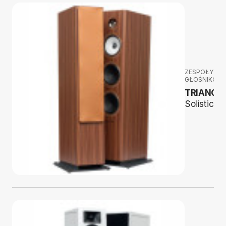
ZESPOŁY
GŁOŚNIKOW
TRIANGL
Solistice 