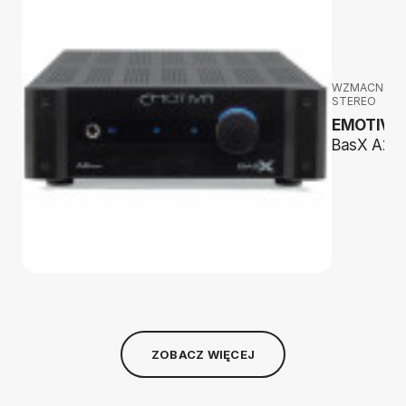
WZMACNIAC
STEREO
EMOTIVA
BasX A2m
ZOBACZ WIĘCEJ