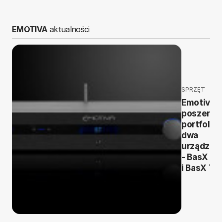
EMOTIVA
aktualności
SPRZĘT
Emotiva
poszerza
portfolio 
dwa
urządzen
- BasX PT
i BasX TA