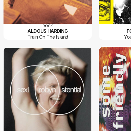
ROCK
ALDOUS HARDING
F
Train On The Island
You