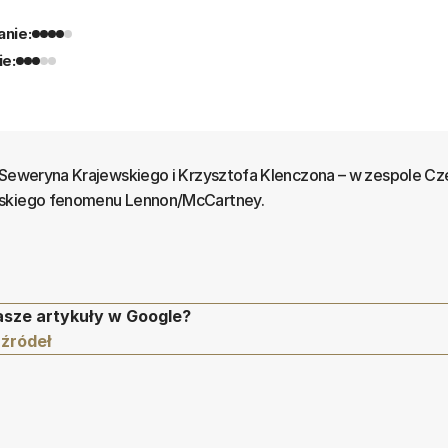
nie:
ie:
– Seweryna Krajewskiego i Krzysztofa Klenczona – w zespole C
jskiego fenomenu Lennon/McCartney.
asze artykuły w Google?
 źródeł