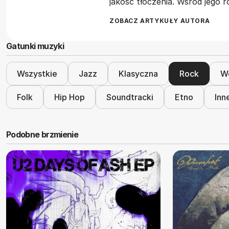
jakość tłoczenia. Wśród jego
ZOBACZ ARTYKUŁY AUTORA
Gatunki muzyki
Wszystkie
Jazz
Klasyczna
Rock
Wo
Folk
Hip Hop
Soundtracki
Etno
Inn
Podobne brzmienie