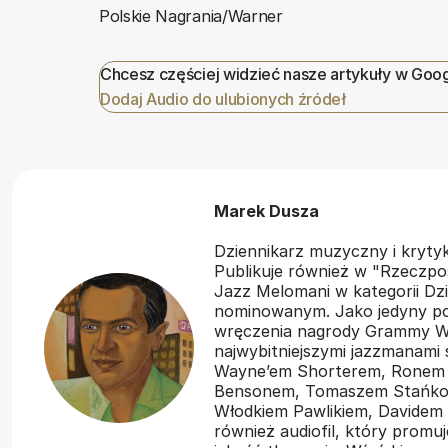
Polskie Nagrania/Warner
Chcesz częściej widzieć nasze artykuły w Goo
Dodaj Audio do ulubionych źródeł
Marek Dusza
Dziennikarz muzyczny i kryt
Publikuje również w "Rzeczpos
Jazz Melomani w kategorii Dzi
nominowanym. Jako jedyny pol
wręczenia nagrody Grammy Wł
najwybitniejszymi jazzmanami
Wayne’em Shorterem, Ronem
Bensonem, Tomaszem Stańko,
Włodkiem Pawlikiem, Davidem 
również audiofil, który promu