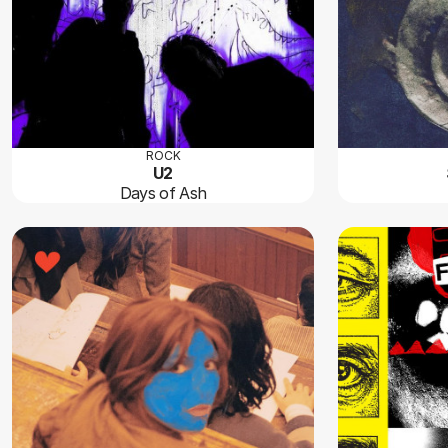
ROCK
U2
Days of Ash