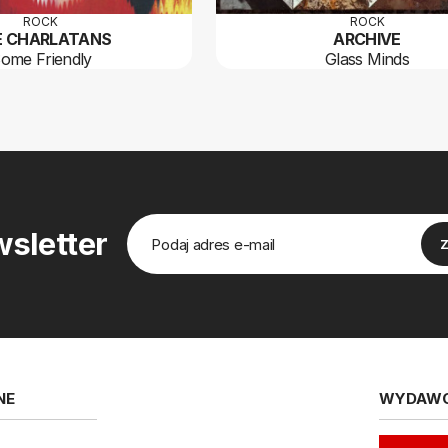
ROCK
ROCK
E CHARLATANS
ARCHIVE
ome Friendly
Glass Minds
sletter
NE
WYDAW