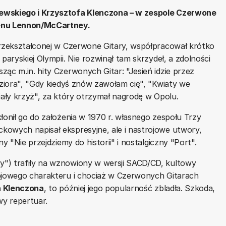
jewskiego i Krzysztofa Klenczona – w zespole Czerwone
enu Lennon/McCartney.
przekształconej w Czerwone Gitary, współpracował krótko
paryskiej Olympii. Nie rozwinął tam skrzydeł, a zdolności
ąc m.in. hity Czerwonych Gitar: "Jesień idzie przez
eziora", "Gdy kiedyś znów zawołam cię", "Kwiaty we
iały krzyż", za który otrzymał nagrodę w Opolu.
łonił go do założenia w 1970 r. własnego zespołu Trzy
kowych napisał ekspresyjne, ale i nastrojowe utwory,
y "Nie przejdziemy do historii" i nostalgiczny "Port".
") trafiły na wznowiony w wersji SACD/CD, kultowy
bojowego charakteru i chociaż w Czerwonych Gitarach
a Klenczona
, to później jego popularność zbladła. Szkoda,
wy repertuar.