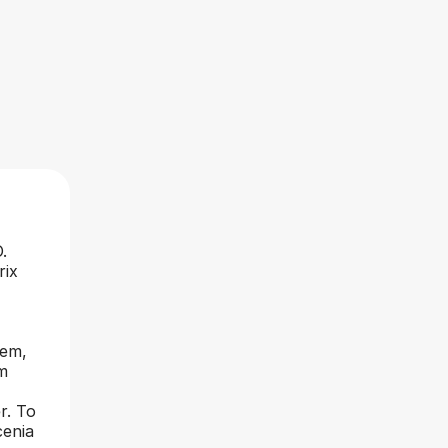
.
rix
iem,
m
r. To
cenia