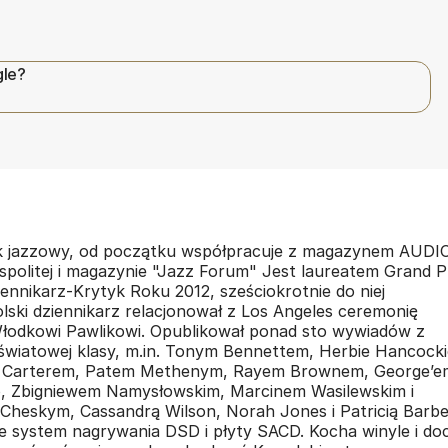
gle?
yk jazzowy, od początku współpracuje z magazynem AUDIO
politej i magazynie "Jazz Forum" Jest laureatem Grand P
ennikarz-Krytyk Roku 2012, sześciokrotnie do niej
ski dziennikarz relacjonował z Los Angeles ceremonię
odkowi Pawlikowi. Opublikował ponad sto wywiadów z
 światowej klasy, m.in. Tonym Bennettem, Herbie Hancock
 Carterem, Patem Methenym, Rayem Brownem, George’e
 Zbigniewem Namysłowskim, Marcinem Wasilewskim i
Cheskym, Cassandrą Wilson, Norah Jones i Patricią Barbe
je system nagrywania DSD i płyty SACD. Kocha winyle i do