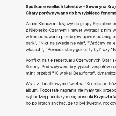
Spotkanie wielkich talentów – Seweryna Kra
Gitary porównywano do brytyjskiego fenom
Zanim Klenczon dołączył do grupy Pięciolinie 
z Niebiesko-Czarnymi i nawet wystąpił z nimi w 
w komponowaniu przebojów ujawnił później, pisz
park", "Nikt na świecie nie wie", "Wróćmy na j
włosach", "Powiedz stary gdzieś ty był" czy "B
Konflikt na tle repertuaru Czerwonych Gitar sk
Korony. Pod wpływem brytyjskich zespołów roc
m.in.: przebój "10 w skali Beauforta", dynamiczn
Wraz z dodatkowymi (świetna "Kronika podróży
album. Pozostałe nagrania nie miały tak prze
najbardziej podobały mi się piosenki
Krzysztof
bo po latach słychać, że to był świetny, rocko