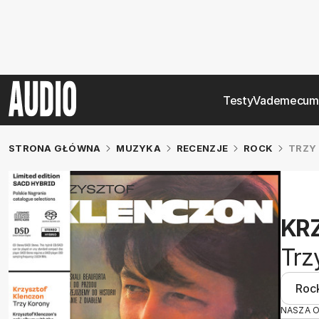
Testy
Vademecum
STRONA GŁÓWNA
MUZYKA
RECENZJE
ROCK
TRZY
KR
Trz
Roc
NASZA 