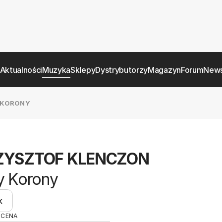
Aktualności
Muzyka
Sklepy
Dystrybutorzy
Magazyn
Forum
News
 KORONY
ZYSZTOF KLENCZON
y Korony
k
OCENA