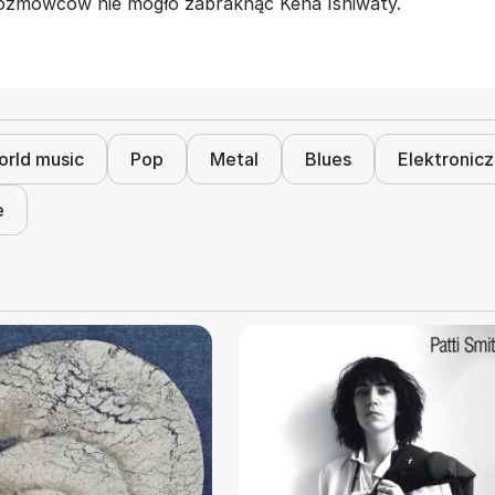
 rozmówców nie mogło zabraknąć Kena Ishiwaty.
rld music
Pop
Metal
Blues
Elektronic
e