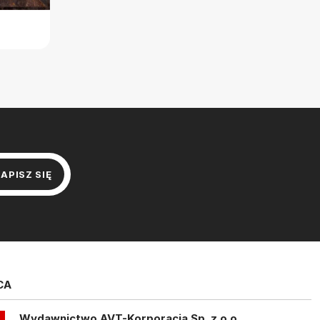
CA
Wydawnictwo AVT-Korporacja Sp. z o.o.