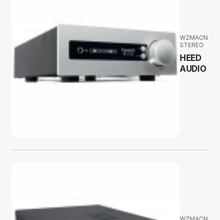
WZMACNIAC
STEREO
HEED
AUDIO
Elix
WZMACNIAC