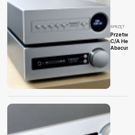
SPRZĘT
Przetwor
C/A Heed
Abacus