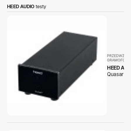
HEED AUDIO
testy
PRZEDWZMA
GRAMOFON
HEED AUD
Quasar