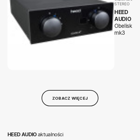
STEREO
HEED
AUDIO
Obelisk Si
mk3
ZOBACZ WIĘCEJ
HEED AUDIO
aktualności