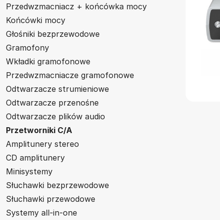
Przedwzmacniacz + końcówka mocy
Końcówki mocy
Głośniki bezprzewodowe
Gramofony
Wkładki gramofonowe
Przedwzmacniacze gramofonowe
Odtwarzacze strumieniowe
Odtwarzacze przenośne
Odtwarzacze plików audio
Przetworniki C/A
Amplitunery stereo
CD amplitunery
Minisystemy
Słuchawki bezprzewodowe
Słuchawki przewodowe
Systemy all-in-one