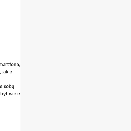
martfona,
 jakie
ze sobą
byt wiele