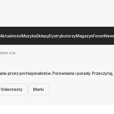
Aktualności
Muzyka
Sklepy
Dystrybutorzy
Magazyn
Forum
News
NIKI C/A
ne przez profesjonalistów. Porównania i porady. Przeczytaj,
Videotesty
Marki