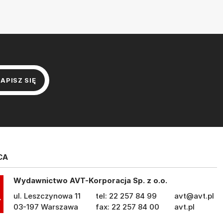
CA
Wydawnictwo AVT-Korporacja Sp. z o.o.
ul. Leszczynowa 11
tel: 22 257 84 99
avt@avt.pl
03-197 Warszawa
fax: 22 257 84 00
avt.pl