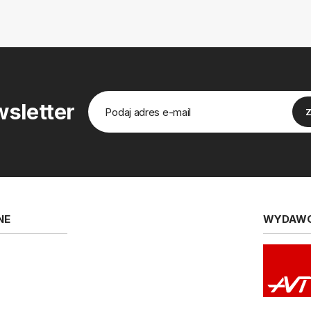
sletter
NE
WYDAW