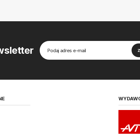
sletter
NE
WYDAW