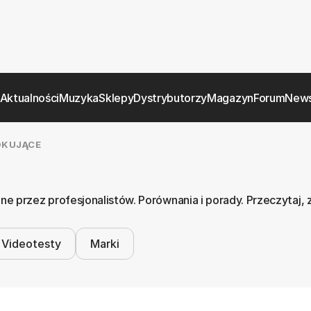
Aktualności
Muzyka
Sklepy
Dystrybutorzy
Magazyn
Forum
News
OKUJĄCE
e przez profesjonalistów. Porównania i porady. Przeczytaj, 
Videotesty
Marki