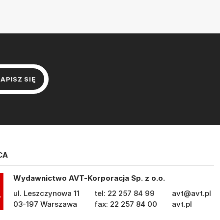
CA
Wydawnictwo AVT-Korporacja Sp. z o.o.
ul. Leszczynowa 11
tel: 22 257 84 99
avt@avt.pl
03-197 Warszawa
fax: 22 257 84 00
avt.pl