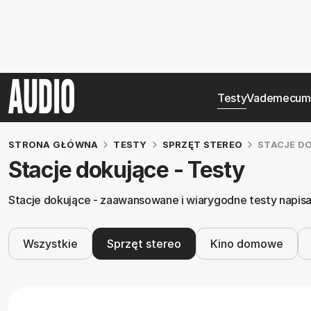
Testy
Vademecum
STRONA GŁÓWNA
TESTY
SPRZĘT STEREO
STACJE D
Stacje dokujące - Testy
Stacje dokujące - zaawansowane i wiarygodne testy napisan
Wszystkie
Sprzęt stereo
Kino domowe