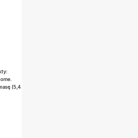
ty:
Home.
masę (5,4