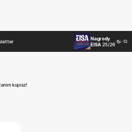
Nagrody
letter
EISA
25/26
zanim kupisz!