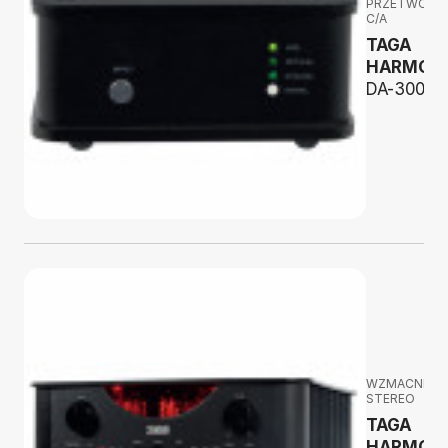
PRZETWORNI
C/A
TAGA
HARMON
DA-300 v.
WZMACNIAC
STEREO
TAGA
HARMON