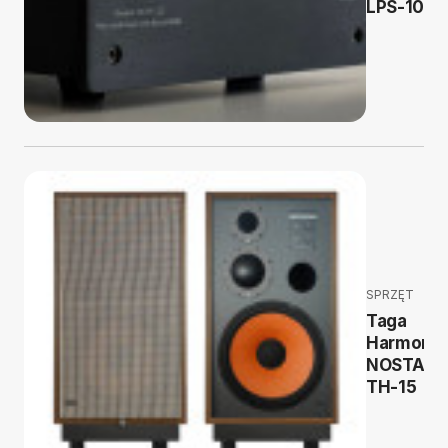
LPS-100
SPRZĘT
Taga
Harmony
NOSTALG
TH-15