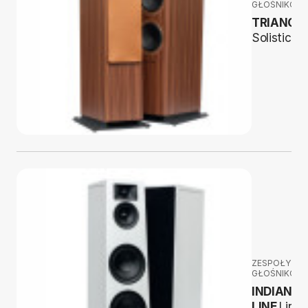
GŁOŚNIKOW
TRIANGL
Solistice 
ZESPOŁY
GŁOŚNIKOW
INDIANA
LINE
Lira 