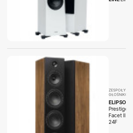
ZESPOŁY
GŁOŚNIKOW
ELIPSON
Prestige
Facet II
24F