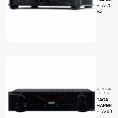
HTA-2000
V.2
WZMACNIAC
STEREO
TAGA
HARMON
HTA-800