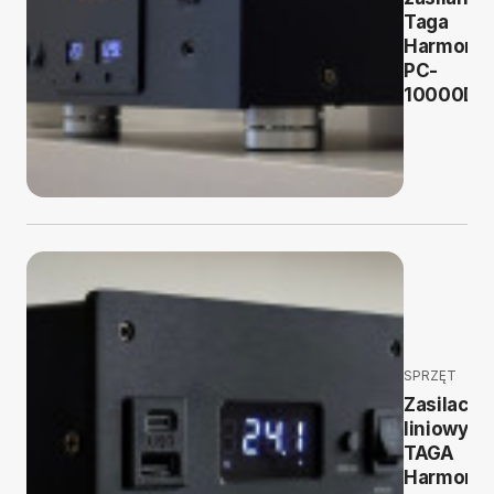
Taga
Harmony 
PC-
10000DC
SPRZĘT
Zasilacz
liniowy
TAGA
Harmony