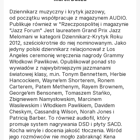
Dziennikarz muzyczny i krytyk jazzowy,
od początku współpracuje z magazynem AUDIO.
Publikuje również w "Rzeczpospolitej i magazynie
"Jazz Forum" Jest laureatem Grand Prix Jazz
Melomani w kategorii Dziennikarz-Krytyk Roku
2012, sześciokrotnie do niej nominowanym. Jako
jedyny polski dziennikarz relacjonował z Los
Angeles ceremonię wręczenia nagrody Grammy
Włodkowi Pawlikowi. Opublikował ponad sto
wywiadów z najwybitniejszymi jazzmanami
światowej klasy, m.in. Tonym Bennettem, Herbie
Hancockiem, Wayne’em Shorterem, Ronem
Carterem, Patem Methenym, Rayem Brownem,
George’em Bensonem, Tomaszem Stańko,
Zbigniewem Namysłowskim, Marcinem
Wasilewskim i Włodkiem Pawlikiem, Davidem
Cheskym, Cassandrą Wilson, Norah Jones i
Patricią Barber. To również audiofil, który
promuje system nagrywania DSD i płyty SACD.
Kocha winyle i docenia jakość tłoczenia. Wśród
jego rozmówców nie mogło zabraknąć Kena