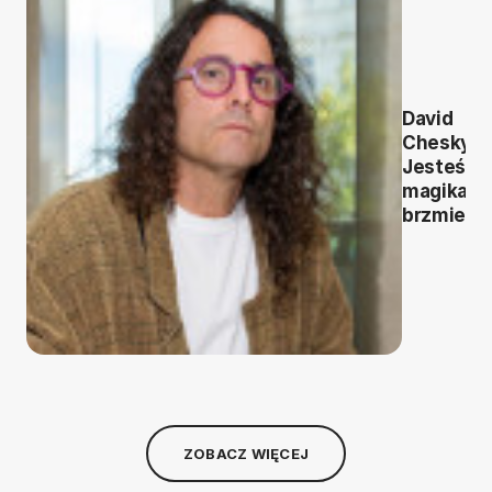
David
Chesky:
Jesteśm
magikami
brzmieni
ZOBACZ WIĘCEJ