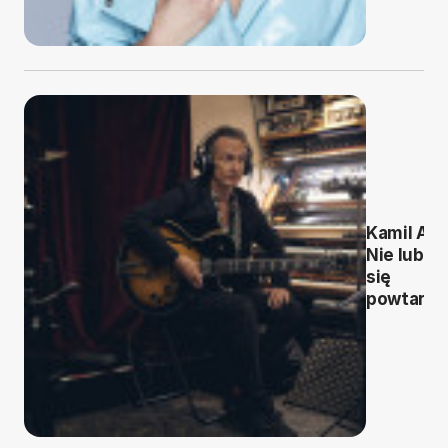
Kamil Abt
Nie lubię
się
powtarza