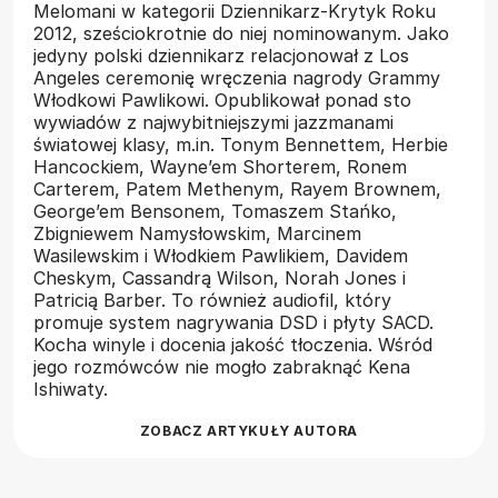
Melomani w kategorii Dziennikarz-Krytyk Roku
2012, sześciokrotnie do niej nominowanym. Jako
jedyny polski dziennikarz relacjonował z Los
Angeles ceremonię wręczenia nagrody Grammy
Włodkowi Pawlikowi. Opublikował ponad sto
wywiadów z najwybitniejszymi jazzmanami
światowej klasy, m.in. Tonym Bennettem, Herbie
Hancockiem, Wayne’em Shorterem, Ronem
Carterem, Patem Methenym, Rayem Brownem,
George’em Bensonem, Tomaszem Stańko,
Zbigniewem Namysłowskim, Marcinem
Wasilewskim i Włodkiem Pawlikiem, Davidem
Cheskym, Cassandrą Wilson, Norah Jones i
Patricią Barber. To również audiofil, który
promuje system nagrywania DSD i płyty SACD.
Kocha winyle i docenia jakość tłoczenia. Wśród
jego rozmówców nie mogło zabraknąć Kena
Ishiwaty.
ZOBACZ ARTYKUŁY AUTORA