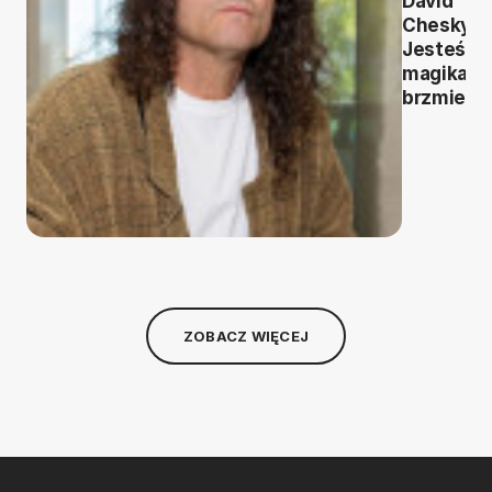
David
Chesky:
Jesteśm
magikami
brzmieni
ZOBACZ WIĘCEJ