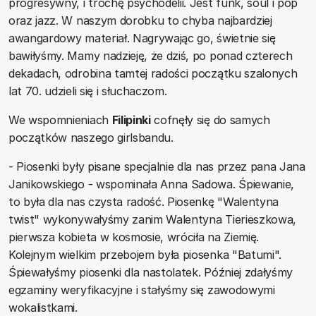
progresywny, i trochę psychodelii. Jest funk, soul i pop
oraz jazz. W naszym dorobku to chyba najbardziej
awangardowy materiał. Nagrywając go, świetnie się
bawiłyśmy. Mamy nadzieję, że dziś, po ponad czterech
dekadach, odrobina tamtej radości początku szalonych
lat 70. udzieli się i słuchaczom.
We wspomnieniach
Filipinki
cofnęły się do samych
początków naszego girlsbandu.
- Piosenki były pisane specjalnie dla nas przez pana Jana
Janikowskiego - wspominała Anna Sadowa. Śpiewanie,
to była dla nas czysta radość. Piosenkę "Walentyna
twist" wykonywałyśmy zanim Walentyna Tierieszkowa,
pierwsza kobieta w kosmosie, wróciła na Ziemię.
Kolejnym wielkim przebojem była piosenka "Batumi".
Śpiewałyśmy piosenki dla nastolatek. Później zdałyśmy
egzaminy weryfikacyjne i stałyśmy się zawodowymi
wokalistkami.