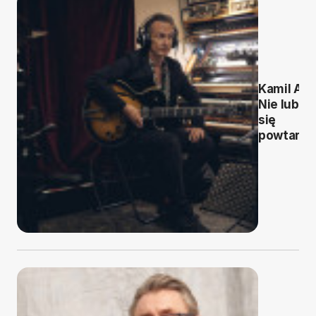
Kamil Abt
Nie lubię
się
powtarza