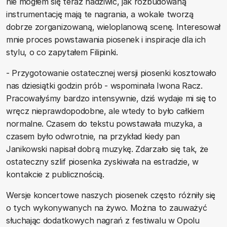
nie mogłem się teraz nadziwić, jak rozbudowaną
instrumentację mają te nagrania, a wokale tworzą
dobrze zorganizowaną, wieloplanową scenę. Interesował
mnie proces powstawania piosenek i inspiracje dla ich
stylu, o co zapytałem Filipinki.
- Przygotowanie ostatecznej wersji piosenki kosztowało
nas dziesiątki godzin prób - wspominała Iwona Racz.
Pracowałyśmy bardzo intensywnie, dziś wydaje mi się to
wręcz nieprawdopodobne, ale wtedy to było całkiem
normalne. Czasem do tekstu powstawała muzyka, a
czasem było odwrotnie, na przykład kiedy pan
Janikowski napisał dobrą muzykę. Zdarzało się tak, że
ostateczny szlif piosenka zyskiwała na estradzie, w
kontakcie z publicznością.
Wersje koncertowe naszych piosenek często różniły się
o tych wykonywanych na żywo. Można to zauważyć
słuchając dodatkowych nagrań z festiwalu w Opolu