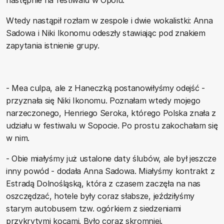
Wtedy nastąpił rozłam w zespole i dwie wokalistki: Anna
Sadowa i Niki Ikonomu odeszły stawiając pod znakiem
zapytania istnienie grupy.
- Mea culpa, ale z Haneczką postanowiłyśmy odejść -
przyznała się Niki Ikonomu. Poznałam wtedy mojego
narzeczonego, Henriego Seroka, którego Polska znała z
udziału w festiwalu w Sopocie. Po prostu zakochałam się
w nim.
- Obie miałyśmy już ustalone daty ślubów, ale był jeszcze
inny powód - dodała Anna Sadowa. Miałyśmy kontrakt z
Estradą Dolnośląską, która z czasem zaczęła na nas
oszczędzać, hotele były coraz słabsze, jeździłyśmy
starym autobusem tzw. ogórkiem z siedzeniami
przykrytymi kocami. Było coraz skromniej.