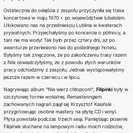
Ostatecznie do odejścia z zespołu przyczyniła się trasa
koncertowa w maju 1970 r. po województwie lubelskim.
Ulokowano nas na przedmieściu Lublina w kwaterach
prywatnych. Przyjechałyśmy po koncercie o północy, a
tam nie ma wody! Tak było przez cztery dni, aż po
awanturze przeniesiono nas do pośledniego hotelu.
Byłyśmy tak zmęczone, że po zakończeniu trasy razem
z Niki oświadczyłyśmy, że z powodu złych warunków
pracy odchodzimy z zespołu. Jednak występowałyśmy
jeszcze razem w czerwcu i w lipcu.
Nagrywając album "Nie wierz chłopcom",
Filipinki
były w
szczytowej formie wokalnej. Remasteringiem
zachowanych nagrań zajął się Krzysztof Kasiński
przygotowując osobne mastery na płytę CD i winyl.
Płyta powstała podczas trzech sesji. Pamiętając piosenki
Filipinek słuchane na lampowym radiu moich rodziców,