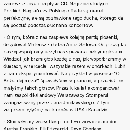
zamieszczonych na płycie CD. Nagrania studyjne
Polskich Nagrań czy Polskiego Radia są niemal
perfekcyjne, ale są pozbawione tego ducha, którego da
się poczuć podczas słuchania koncertów.
- O tym, która z nas zaśpiewa kolejną partię piosenki,
decydował Mateusz - dodała Anna Sadowa. Od początku
naszej współpracy uczył nas śpiewania pełnymi głosami.
Wiedział, jak brzmi głos każdej z nas, jak współbrzmimy w
duetach, w tercecie i wszystkie razem w chórkach. Lubił
z nami eksperymentować. Na przykład w piosence "O
Boże, daj męża!" śpiewałyśmy sopranami, a przecież nie
miałyśmy takich głosów. Przez kilka lat akompaniował
nam zespół diksilandowy Warszawscy Stompersi
zaangażowany przez Jana Janikowskiego. Z tym
zespołem byłyśmy na tournée w USA i Kanadzie.
- Słuchałyśmy wszystkiego, co było wówczas modne:
Arethy Franklin, Elli Fitzgerald, Raya Charlesa -