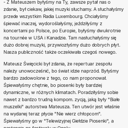
- Z Mateuszem byłyśmy na Ty, zawsze pytał nas o
zdanie, był ciekaw, jakiej muzyki słuchamy. A słuchałyśmy
przede wszystkim Radia Luxembourg. Chciałyśmy
śpiewać inaczej, wydoroślałyśmy, jeździłyśmy z
koncertami po Polsce, po Europie, byłyśmy dwukrotnie
na tournée w USA i Kanadzie. Tam nasłuchałyśmy się
dużo dobrej muzyki, przywiozłyśmy dużo dobrych płyt.
Nasza publiczność także oczekiwała czegoś nowego.
Mateusz Święcicki był zdania, że repertuar zespołu
należy unowocześnić, bo świat idzie naprzód. Byłyśmy
bardzo zadowolone z tego, co nam proponował.
Śpiewałyśmy chętnie, bo piosenki były bardziej
dynamiczne, w różnych klimatach. Poradziłyśmy sobie
nawet z bardzo trudną kompom. zycją, jaką były "Białe
muszelki" autorstwa Mateusza. Ten utwór jest właśnie
na wydanej teraz płycie "Nie wierz chłopcom".
Śpiewałyśmy go w "Telewizyjnej Giełdzie Piosenki", a
następnie na festiwalu w Opolu.