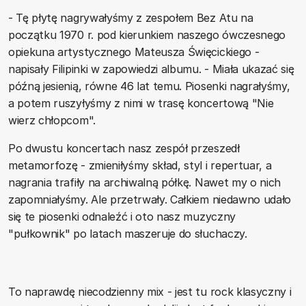
- Tę płytę nagrywałyśmy z zespołem Bez Atu na
początku 1970 r. pod kierunkiem naszego ówczesnego
opiekuna artystycznego Mateusza Święcickiego -
napisały Filipinki w zapowiedzi albumu. - Miała ukazać się
późną jesienią, równe 46 lat temu. Piosenki nagrałyśmy,
a potem ruszyłyśmy z nimi w trasę koncertową "Nie
wierz chłopcom".
Po dwustu koncertach nasz zespół przeszedł
metamorfozę - zmieniłyśmy skład, styl i repertuar, a
nagrania trafiły na archiwalną półkę. Nawet my o nich
zapomniałyśmy. Ale przetrwały. Całkiem niedawno udało
się te piosenki odnaleźć i oto nasz muzyczny
"pułkownik" po latach maszeruje do słuchaczy.
To naprawdę niecodzienny mix - jest tu rock klasyczny i