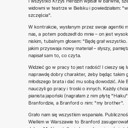
I wszystko Krzyś Herdzin wpisał w barwne, sze
widowni w teatrze w Bielsku i powiedziałam: "wyb
szczęścia".
W kontrakcie, wysłanym przez swoje agentki mi
nas, a potem podszedł do mnie – on jest wysok
niskim, tubalnym głosem: "Będę grał wszystko
jakim przyswaja nowy materiał – słyszy, pamięta
napisał sam to, co czyta.
Widzieć go w pracy to jest radość! I cieszy się
naprawdę dobry charakter, żeby będąc takim g
młodszego brata i dać mu sobą dowodzić. Ale B
nauczyli go pracy i troski o innych. Każdy ch
pianista japoński (nagrałam z nim płytę "Haiku
Branfordzie, a Branford o nim: "my brother".
Grało nam się wszystkim wspaniale. Publicznoś
Wielkim w Warszawie to Branford zasugerował, 