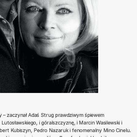
y – zaczynał Adaś Strug prawdziwym śpiewem
 Lutosławskiego, i góralszczyznę, i Marcin Wasilewski i
obert Kubiszyn, Pedro Nazaruk i fenomenalny Mino Cinelu.