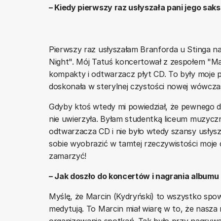
– Kiedy pierwszy raz usłyszała pani jego sak
Pierwszy raz usłyszałam Branforda u Stinga na 
Night". Mój Tatuś koncertował z zespołem "Ma
kompakty i odtwarzacz płyt CD. To były moje p
doskonała w sterylnej czystości nowej wówczas
Gdyby ktoś wtedy mi powiedział, że pewnego dn
nie uwierzyła. Byłam studentką liceum muzyczn
odtwarzacza CD i nie było wtedy szansy usły
sobie wyobrazić w tamtej rzeczywistości moje 
zamarzyć!
– Jak doszło do koncertów i nagrania album
Myślę, że Marcin (Kydryński) to wszystko spowo
medytują. To Marcin miał wiarę w to, że nasz
organizowania spotkań. Tak było przy nagrywa