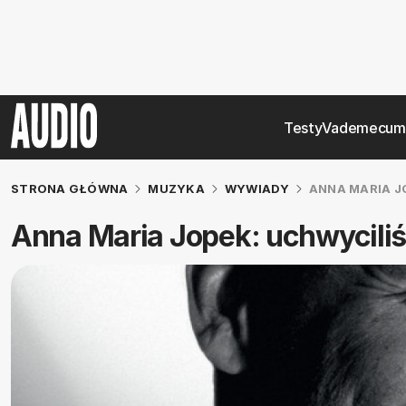
Testy
Vademecum
STRONA GŁÓWNA
MUZYKA
WYWIADY
ANNA MARIA J
Anna Maria Jopek: uchwyciliś