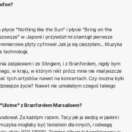
sofon?
płycie "Nothing like the Sun" i płycie "Bring on the
zowsze" w Japonii i przywiózł mi stamtąd pierwsze
remierowe płyty cyfrowe! Jak ja się cieszyłam... Muzyka
 technologii.
ia zaśpiewam i ze Stingiem, i z Branfordem, nigdy bym
ego, w kraju, w którym nikt prócz mnie nie miał jeszcze
szeć tych artystów nawet na koncertach. Czy można było
dzisiejsze życie? Nawet nie umiałabym czegoś takiego
u "Ulotne" z Branfordem Marsalisem?
dował. Za każdym razem. Tacy jak ja siedzą w jaskini i
a muzyka mogłaby być tematem dla innych, i odwagę
niu płyty "ID" (2006). Tamten album był realizowany w