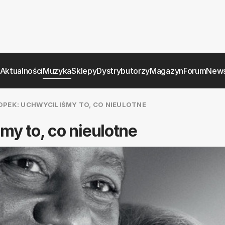
Aktualności
Muzyka
Sklepy
Dystrybutorzy
Magazyn
Forum
News
OPEK: UCHWYCILIŚMY TO, CO NIEULOTNE
my to, co nieulotne