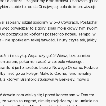
rokie aranże, i zagraliśmy Branfordowi. Usadziłam go na
ierz sobie to, co da Ci najwięcej pola do improwizacji i
ał zapisany udział gościnny w 5–6 utworach. Posłuchał
i więc powiedział to z góry, znad mojej głowy tym swoim
. Od początku do końca" i poszedł do hotelu. Tempo, w
 – nie spotkałam takiej łatwości. I nuty czyta tak, jakby
 ludźmi i muzyką. Wspaniały gość! Wiesz, trzeba mieć
eniuszem, pokornie siadać w zespole własnego,
ranford jest z sześciu braci z Nowego Orleanu. Rodzice
ciałby mieć go za kolegę. Makoto Ozone, fenomenalny
"), z którym Branford studiował w Berkeley, mówi o
ć dawała nam wielką siłę i przed koncertem w Teatrze
że warto to nagrać, nim się rozjedziemy i to umknie na