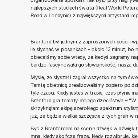
najlepszych studiach świata (Real World Pete
Road w Londynie) z największymi artystami imp
Branford był jednym z zaproszonych gości i wpa
ile słychać w piosenkach – około 13 minut, bo
obiecaliśmy sobie wtedy, że kiedyś zagramy nap
bardzo fascynowała go słowiańskość, nasza d
Myślę, że słyszał i zagrał wszystko na tym świe
Tamtą obietnicę zrealizowaliśmy dopiero po dzi
tyle czasu. Kiedy jesteś w trasie, czas płynie in
Branford gra tematy mojego dzieciństwa – "W 
skrzyknęłam ekipę szerokiego spektrum stylist
już, że będzie wielkie szczęście z tych grań w
Być z Branfordem na scenie dźwięk w dźwięk t
mną, kiedy skończę frazę, kiedy rozwibruję, kie