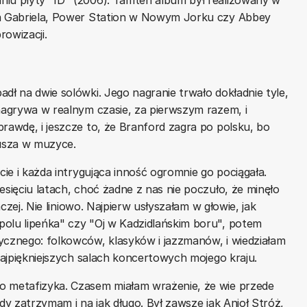
ra Gabriela, Power Station w Nowym Jorku czy Abbey
rowizacji.
dł na dwie solówki. Jego nagranie trwało dokładnie tyle,
 nagrywa w realnym czasie, za pierwszym razem, i
rawdę, i jeszcze to, że Branford zagra po polsku, bo
usza w muzyce.
cie i każda intrygująca inność ogromnie go pociągała.
esięciu latach, choć żadne z nas nie poczuło, że minęło
aczej. Nie liniowo. Najpierw usłyszałam w głowie, jak
polu lipeńka" czy "Oj w Kadzidlańskim boru", potem
ycznego: folkowców, klasyków i jazzmanów, i wiedziałam
 najpiękniejszych salach koncertowych mojego kraju.
o metafizyka. Czasem miałam wrażenie, że wie przede
dy zatrzymam i na jak długo. Był zawsze jak Anioł Stróż,