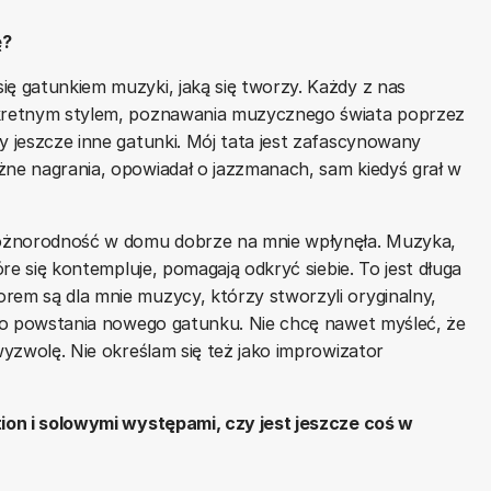
ę?
ię gatunkiem muzyki, jaką się tworzy. Każdy z nas
onkretnym stylem, poznawania muzycznego świata poprzez
y jeszcze inne gatunki. Mój tata jest zafascynowany
żne nagrania, opowiadał o jazzmanach, sam kiedyś grał w
 różnorodność w domu dobrze na mnie wpłynęła. Muzyka,
óre się kontempluje, pomagają odkryć siebie. To jest długa
rem są dla mnie muzycy, którzy stworzyli oryginalny,
y do powstania nowego gatunku. Nie chcę nawet myśleć, że
 wyzwolę. Nie określam się też jako improwizator
tion i solowymi występami, czy jest jeszcze coś w