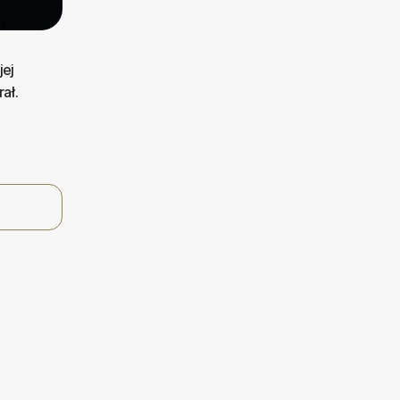
jej
ał.