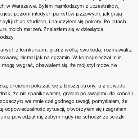
ch w Warszawie. Byłem najmłodszym z uczestników,
 jest poziom młodych pianistów jazzowych, jak grają
byli już po studiach, i nauczyłem się pokory. Po latach
rs moich marzeń. Znalazłem się w dziesiątce
odszy.
nych z konkursami, grali z wielką swobodą, rozmawiali z
owany, niemal jak na egzamin. W komisji siedział m.in.
mogę wygrać, obawiałem się, że mój styl może nie
żką, chciałem pokazać się z lepszej strony, a z powodu
jednak, że nie spanikowałem, grałem po swojemu do końca i
 zobaczyło we mnie coś godnego uwagi, pomyślałem, że
ą odpowiedzialność sytuacji, otworzyłem się i zagrałem
uma powiedział mi, żebym nigdy nie schodził ze ścieżki,