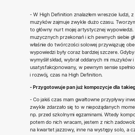
- W High Definition znalazłem wreszcie ludzi, 
muzyków zajmuje zwykle dużo czasu. Tworzymy m
to główny nurt mojej artystycznej wypowiedzi
muzycznych przekonań i ich pewnych siebie głos
właśnie do twórczości solowej przywiązuję obe
wypowiedzi były coraz bardziej szczere. Gdyby
wymyślił skład, wybrał oddanych mi muzyków i
usatysfakcjonowany, w pewnym sensie spełniony
i rozwój, czas na High Definition.
- Przygotowuje pan już kompozycje dla taki
- Co jakiś czas mam gwałtowne przypływy inwen
zwykle zdarzało się to w niepożądanych mome
np. przed szkolnymi egzaminami. Wtedy kompoz
potem do nich wracam, jestem z nich zadowolon
na kwartet jazzowy, inne na występy solo, a cz