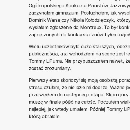
Ogólnopolskiego Konkursu Pianistów Jazzowy
zaczynałem gimnazjum. Posłuchałem, jak wysoki
Dominik Wania czy Nikola Kołodziejczyk, którzy 
wysłałem zgłoszenie do Montreux. To był konku
zaproszonych do konkursu i znów byłem najmł
Wielu uczestników było dużo starszych, obezna
publicznością, a ja wchodziłem na scenę zestres
Tommy LiPuma. Nie przypuszczałem nawet, że 
zostać zrozumiany.
Pierwszy etap skończył się moją osobistą pora
stresu czułem, że nie idzie mi dobrze. Ważne 
przeszedłem do następnego etapu. Skoro jury
muszę w finale pójść na całość. Poczułem wielk
najlepiej, jak wtedy umiałem. Później Tommy LiP
którą obrałem.