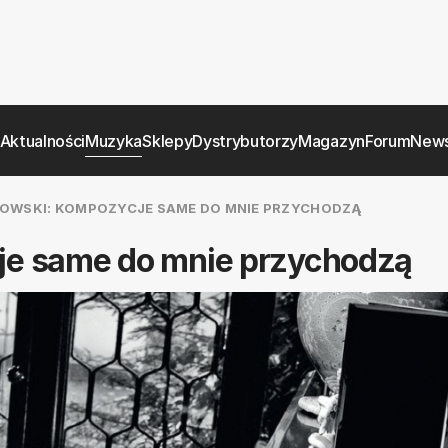
Aktualności
Muzyka
Sklepy
Dystrybutorzy
Magazyn
Forum
News
OWSKI: KOMPOZYCJE SAME DO MNIE PRZYCHODZĄ
je same do mnie przychodzą