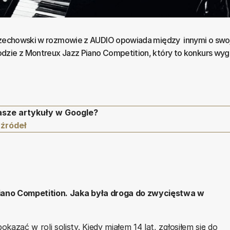
Orzechowski w rozmowie z AUDIO opowiada między innymi o swo
zie z Montreux Jazz Piano Competition, który to konkurs wygr
asze artykuły w Google?
 źródeł
iano Competition. Jaka była droga do zwycięstwa w
ać w roli solisty. Kiedy miałem 14 lat, zgłosiłem się do