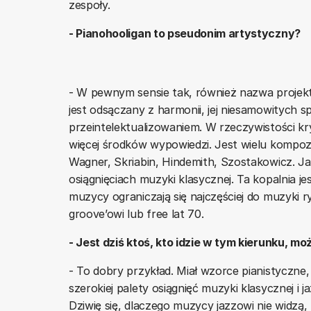
zespoły.
- Pianohooligan to pseudonim artystyczny?
- W pewnym sensie tak, również nazwa projekt
jest odsączany z harmonii, jej niesamowitych s
przeintelektualizowaniem. W rzeczywistości kry
więcej środków wypowiedzi. Jest wielu kompozy
Wagner, Skriabin, Hindemith, Szostakowicz. 
osiągnięciach muzyki klasycznej. Ta kopalnia j
muzycy ograniczają się najczęściej do muzyki ry
groove’owi lub free lat 70.
- Jest dziś ktoś, kto idzie w tym kierunku, mo
- To dobry przykład. Miał wzorce pianistyczne,
szerokiej palety osiągnięć muzyki klasycznej i ja
Dziwię się, dlaczego muzycy jazzowi nie widzą, n