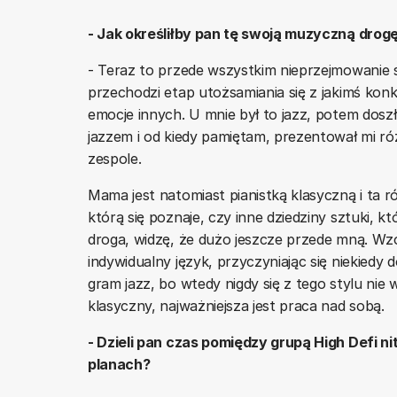
- Jak określiłby pan tę swoją muzyczną drog
- Teraz to przede wszystkim nieprzejmowanie s
przechodzi etap utożsamiania się z jakimś k
emocje innych. U mnie był to jazz, potem doszł
jazzem i od kiedy pamiętam, prezentował mi ró
zespole.
Mama jest natomiast pianistką klasyczną i ta
którą się poznaje, czy inne dziedziny sztuki, kt
droga, widzę, że dużo jeszcze przede mną. Wzo
indywidualny język, przyczyniając się niekied
gram jazz, bo wtedy nigdy się z tego stylu nie
klasyczny, najważniejsza jest praca nad sobą.
- Dzieli pan czas pomiędzy grupą High Defi ni
planach?