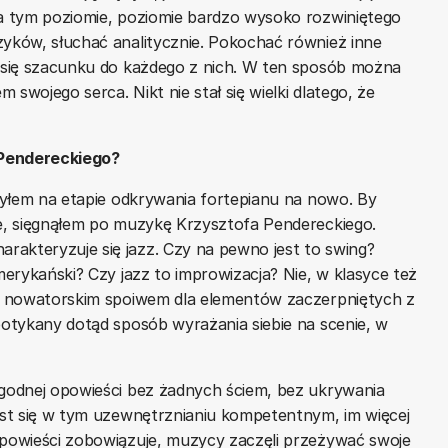
na tym poziomie, poziomie bardzo wysoko rozwiniętego
zyków, słuchać analitycznie. Pokochać również inne
ć się szacunku do każdego z nich. W ten sposób można
m swojego serca. Nikt nie stał się wielki dlatego, że
 Pendereckiego?
 byłem na etapie odkrywania fortepianu na nowo. By
ie, sięgnąłem po muzykę Krzysztofa Pendereckiego.
rakteryzuje się jazz. Czy na pewno jest to swing?
amerykański? Czy jazz to improwizacja? Nie, w klasyce też
zie nowatorskim spoiwem dla elementów zaczerpniętych z
spotykany dotąd sposób wyrażania siebie na scenie, w
ygodnej opowieści bez żadnych ściem, bez ukrywania
jest się w tym uzewnętrznianiu kompetentnym, im więcej
opowieści zobowiązuje, muzycy zaczęli przeżywać swoje