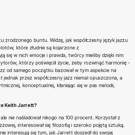
u zrodzonego buntu. Widzę, jak współczesny język jazzu
plotów, które złudnie są kojarzone z
ją się w nich emocje i prawda, twórcy mieliby dzięki nim
torów, którzy poświęcili życie, żeby rozwinąć harmonię -
Jazz od samego początku bazował w tym aspekcie na
est jednak przez współczesny jazz niemal opuszczona, a
tmicznej, konceptualnej, kłaniając się w pas melodii,
że Keith Jarrett?
 ale nie naśladował nikogo na 100 procent. Korzystał z
zzowej, interesował się filozofią i szeroko pojętą sztuką.
ie interesują się tym, jak Jarrett doszedł do swojej