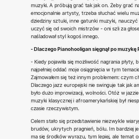
muzyki. A próbują grać tak jak on. Żeby grać 
emocjonalnie artysty, trzeba słuchać wielu mu
dziedziny sztuki, inne gatunki muzyki, nauczy
uczyć się od swoich mistrzów - oni szli za głose
naśladował styl kogoś innego.
- Dlaczego Pianohooligan sięgnął po muzykę
- Kiedy pojawiła się możliwość nagrania płyty,
najpełniej oddać moje osiągnięcia w tym temac
Zajmowałem się też innym problemem: czym cha
Dlaczego jazz europejski nie swinguje tak jak 
było dużo improwizacji, wolności. Otóż w jaz
muzyki klasycznej i afroamerykańskiej był nie
czasie rzeczywistym.
Celem stało się przedstawienie niezwykle wiar
brudów, ukrytych pragnień, bólu. Im bardziej 
ma się środków wyrazu, tym lepiej, ale temat 