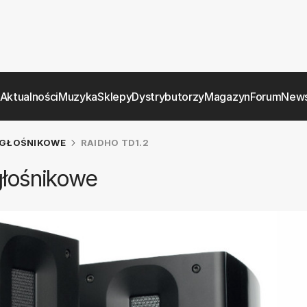
Aktualności
Muzyka
Sklepy
Dystrybutorzy
Magazyn
Forum
News
GŁOŚNIKOWE
RAIDHO TD1.2
głośnikowe