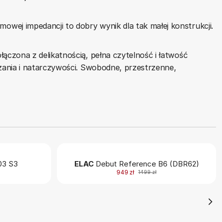
wej impedancji to dobry wynik dla tak małej konstrukcji.
ączona z delikatnością, pełna czytelność i łatwość
rzania i natarczywości. Swobodne, przestrzenne,
3 S3
ELAC
Debut Reference B6 (DBR62)
949 zł
1499 zł