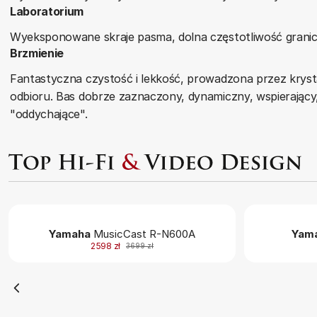
Laboratorium
Wyeksponowane skraje pasma, dolna częstotliwość granicz
Brzmienie
Fantastyczna czystość i lekkość, prowadzona przez krysta
odbioru. Bas dobrze zaznaczony, dynamiczny, wspierający,
"oddychające".
Yamaha
MusicCast R-N600A
Yam
2598 zł
3699 zł