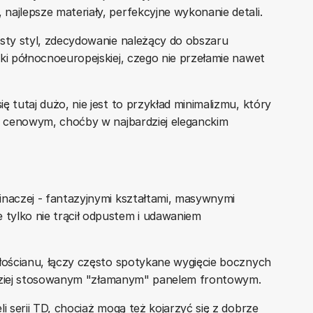
najlepsze materiały, perfekcyjne wykonanie detali.
isty styl, zdecydowanie należący do obszaru
ki północnoeuropejskiej, czego nie przełamie nawet
ę tutaj dużo, nie jest to przykład minimalizmu, który
ie cenowym, choćby w najbardziej eleganckim
inaczej - fantazyjnymi kształtami, masywnymi
tylko nie trącił odpustem i udawaniem
dłościanu, łączy często spotykane wygięcie bocznych
rzadziej stosowanym "złamanym" panelem frontowym.
i serii TD, chociaż mogą też kojarzyć się z dobrze