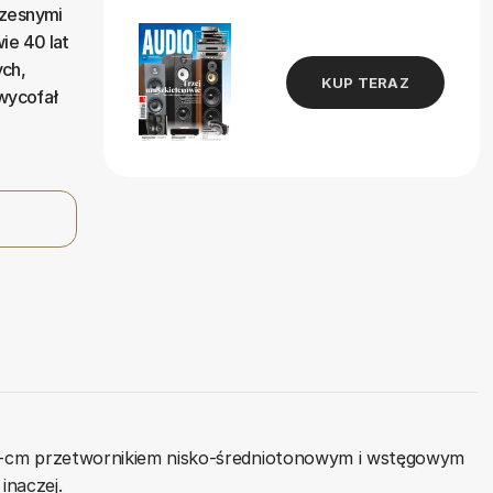
czesnymi
ie 40 lat
ych,
KUP TERAZ
 wycofał
8-cm przetwornikiem nisko-średniotonowym i wstęgowym
inaczej.