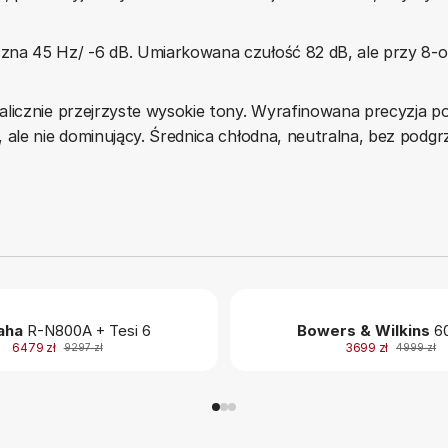
na 45 Hz/ -6 dB. Umiarkowana czułość 82 dB, ale przy 8-omo
licznie przejrzyste wysokie tony. Wyrafinowana precyzja poł
 ale nie dominujący. Średnica chłodna, neutralna, bez podg
aha
R-N800A + Tesi 6
Bowers & Wilkins
60
6479 zł
3699 zł
9297 zł
4999 zł