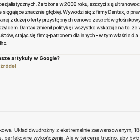
specjalistycznych. Założona w 2009 roku, szczyci się ultranowo
 sięgające znacznie głębiej. Wywodzi się z firmy Dantax, o praw
znanej z dużej oferty przystępnych cenowo zespołów głośnikow
yldem. Dantax zmienił politykę i wszystko wskazuje na to, że
tów, stając się firmą-patronem dla innych - w tym właśnie dla
dho.
asze artykuły w Google?
 źródeł
awkowa. Układ dwudrożny z ekstremalnie zaawansowanym, 1
perfekcyjne wykończenie. Ale w tej cenie trudno, aby było 