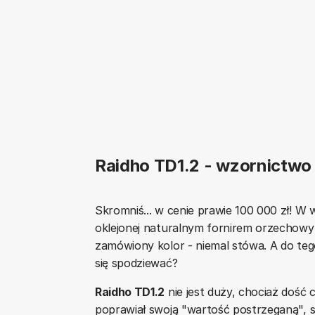
Raidho TD1.2 - wzornictwo
Skromniś... w cenie prawie 100 000 zł! W w
oklejonej naturalnym fornirem orzechowy
zamówiony kolor - niemal stówa. A do t
się spodziewać?
Raidho TD1.2
nie jest duży, chociaż dość c
poprawiał swoją "wartość postrzeganą", s