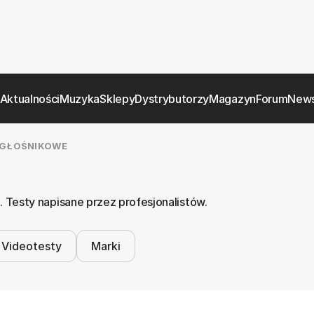
Aktualności
Muzyka
Sklepy
Dystrybutorzy
Magazyn
Forum
News
GŁOŚNIKOWE
Testy napisane przez profesjonalistów.
Videotesty
Marki