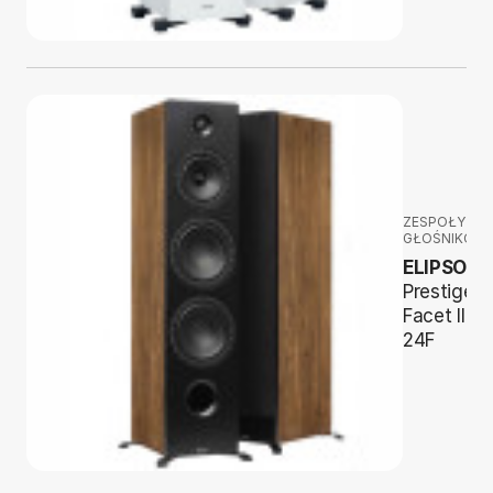
ZESPOŁY
GŁOŚNIKOW
ELIPSON
Prestige
Facet II
24F