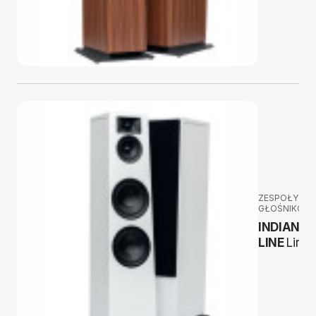
ZESPOŁY
GŁOŚNIKOW
INDIANA
LINE
Lira 