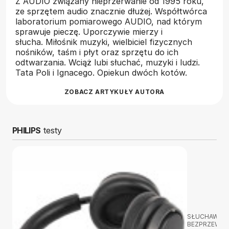
Z AUDIO związany nieprzerwanie od 1995 roku,
ze sprzętem audio znacznie dłużej. Współtwórca
laboratorium pomiarowego AUDIO, nad którym
sprawuje pieczę. Uporczywie mierzy i
słucha. Miłośnik muzyki, wielbiciel fizycznych
nośników, taśm i płyt oraz sprzętu do ich
odtwarzania. Wciąż lubi słuchać, muzyki i ludzi.
Tata Poli i Ignacego. Opiekun dwóch kotów.
ZOBACZ ARTYKUŁY AUTORA
PHILIPS
testy
SŁUCHAWKI
BEZPRZEWO