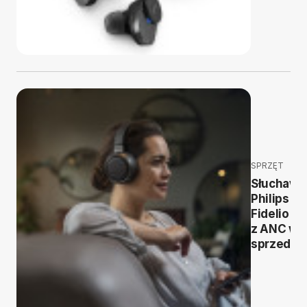
SPRZĘT
Słuchawk
Philips
Fidelio L3
z ANC w
sprzedaż