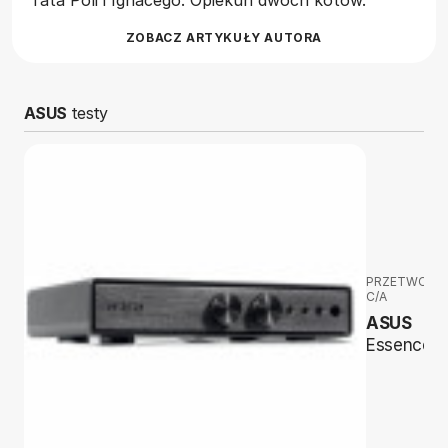
Tata Poli i Ignacego. Opiekun dwóch kotów.
ZOBACZ ARTYKUŁY AUTORA
ASUS
testy
PRZETWORNI
C/A
ASUS
Essence III