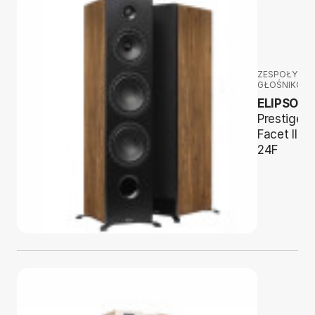
ZESPOŁY
GŁOŚNIKOW
ELIPSON
Prestige
Facet II
24F