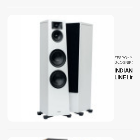
ZESPOŁY
GŁOŚNIKOW
INDIANA
LINE
Lira 