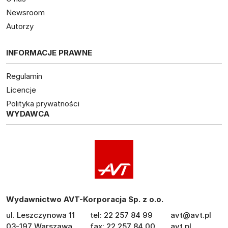
Newsroom
Autorzy
INFORMACJE PRAWNE
Regulamin
Licencje
Polityka prywatności
WYDAWCA
Wydawnictwo AVT-Korporacja Sp. z o.o.
ul. Leszczynowa 11
tel: 22 257 84 99
avt@avt.pl
03-197 Warszawa
fax: 22 257 84 00
avt.pl