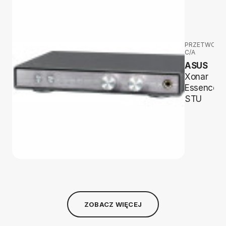
PRZETWORNI
C/A
ASUS
Xonar
Essence
STU
ZOBACZ WIĘCEJ