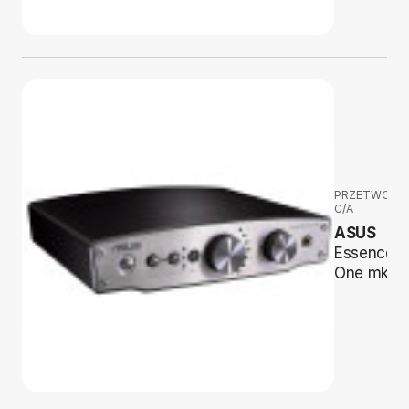
PRZETWORNI
C/A
ASUS
Essence
One mk2