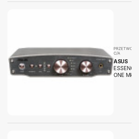
PRZETWORNI
C/A
ASUS
ESSENCE
ONE MkII