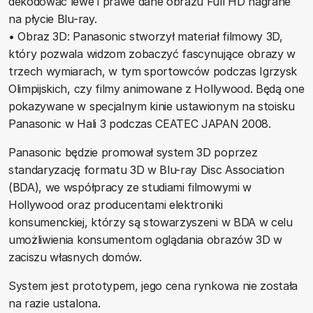
dekodować lewe i prawe dane obrazu Full HD nagrane
na płycie Blu-ray.
• Obraz 3D: Panasonic stworzył materiał filmowy 3D,
który pozwala widzom zobaczyć fascynujące obrazy w
trzech wymiarach, w tym sportowców podczas Igrzysk
Olimpijskich, czy filmy animowane z Hollywood. Będą one
pokazywane w specjalnym kinie ustawionym na stoisku
Panasonic w Hali 3 podczas CEATEC JAPAN 2008.
Panasonic będzie promował system 3D poprzez
standaryzację formatu 3D w Blu-ray Disc Association
(BDA), we współpracy ze studiami filmowymi w
Hollywood oraz producentami elektroniki
konsumenckiej, którzy są stowarzyszeni w BDA w celu
umożliwienia konsumentom oglądania obrazów 3D w
zaciszu własnych domów.
System jest prototypem, jego cena rynkowa nie została
na razie ustalona.