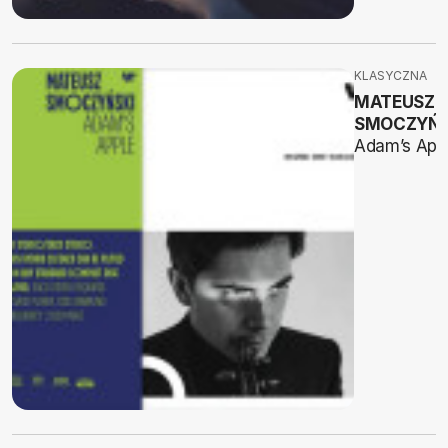
KLASYCZNA
MATEUSZ
SMOCZYŃS
Adam’s App