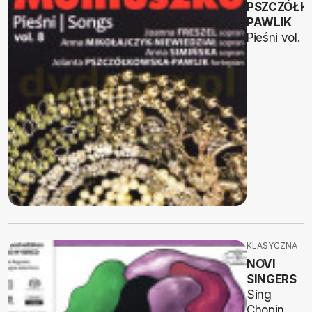
PSZCZÓŁK
PAWLIK
Pieśni vol. 8
KLASYCZNA
NOVI
SINGERS
Sing
Chopin