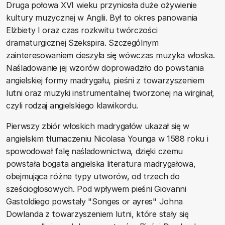
Druga połowa XVI wieku przyniosła duże ożywienie
kultury muzycznej w Anglii. Był to okres panowania
Elżbiety I oraz czas rozkwitu twórczości
dramaturgicznej Szekspira. Szczególnym
zainteresowaniem cieszyła się wówczas muzyka włoska.
Naśladowanie jej wzorów doprowadziło do powstania
angielskiej formy madrygału, pieśni z towarzyszeniem
lutni oraz muzyki instrumentalnej tworzonej na wirginał,
czyli rodzaj angielskiego klawikordu.
Pierwszy zbiór włoskich madrygałów ukazał się w
angielskim tłumaczeniu Nicolasa Younga w 1588 roku i
spowodował falę naśladownictwa, dzięki czemu
powstała bogata angielska literatura madrygałowa,
obejmująca różne typy utworów, od trzech do
sześciogłosowych. Pod wpływem pieśni Giovanni
Gastoldiego powstały "Songes or ayres" Johna
Dowlanda z towarzyszeniem lutni, które stały się