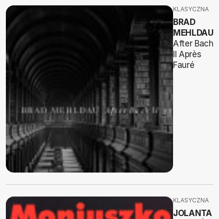
KLASYCZNA
BRAD
MEHLDAU
After Bach
II Après
Fauré
KLASYCZNA
JOLANTA