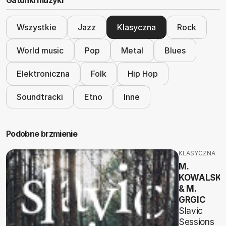
Wszystkie
Jazz
Klasyczna
Rock
World music
Pop
Metal
Blues
Elektroniczna
Folk
Hip Hop
Soundtracki
Etno
Inne
Podobne brzmienie
KLASYCZNA
M.
KOWALSKI
& M.
GRGIC
Slavic
Sessions