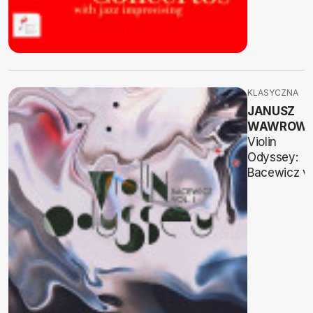
KLASYCZNA
JANUSZ
WAWROWS
Violin
Odyssey:
Bacewicz vo