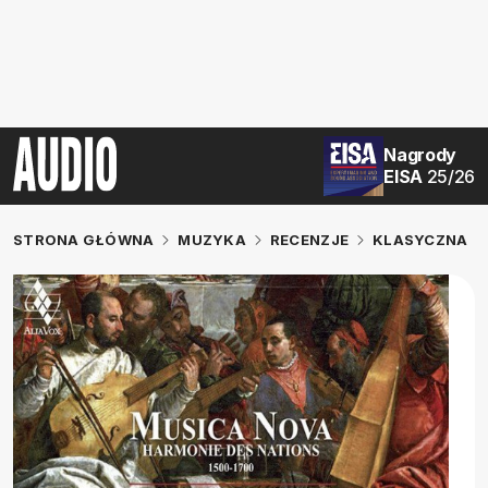
Nagrody
EISA
25/26
STRONA GŁÓWNA
MUZYKA
RECENZJE
KLASYCZNA