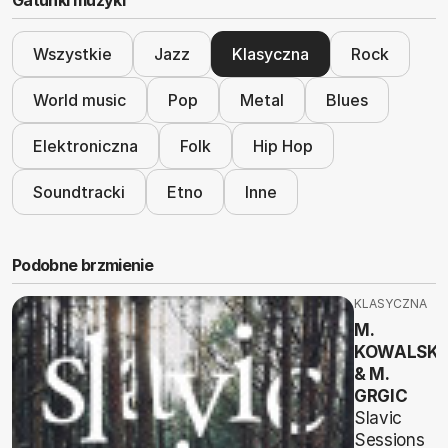
Gatunki muzyki
Wszystkie
Jazz
Klasyczna
Rock
World music
Pop
Metal
Blues
Elektroniczna
Folk
Hip Hop
Soundtracki
Etno
Inne
Podobne brzmienie
KLASYCZNA
M.
KOWALSKI
& M.
GRGIC
Slavic
Sessions