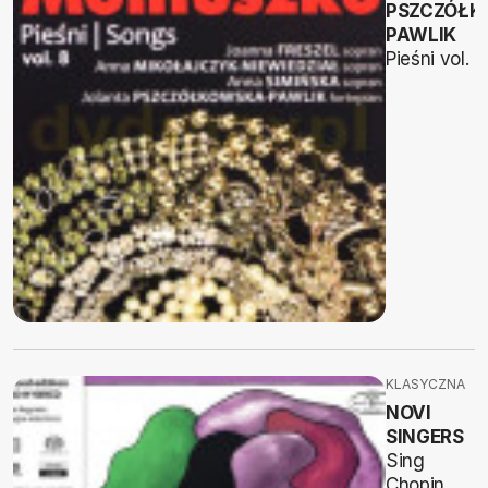
PSZCZÓŁK
PAWLIK
Pieśni vol. 8
KLASYCZNA
NOVI
SINGERS
Sing
Chopin