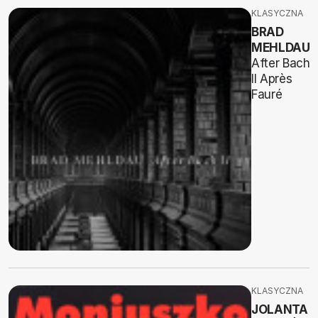
KLASYCZNA
BRAD
MEHLDAU
After Bach
II Après
Fauré
KLASYCZNA
JOLANTA