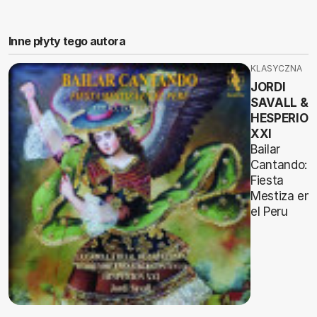
Inne płyty tego autora
KLASYCZNA
JORDI
SAVALL &
HESPERION
XXI
Bailar
Cantando:
Fiesta
Mestiza en
el Peru