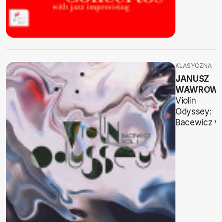
KLASYCZNA
JANUSZ
WAWROWS
Violin
Odyssey:
Bacewicz vo