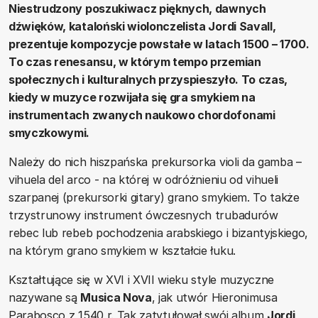
Niestrudzony poszukiwacz pięknych, dawnych
dźwięków, kataloński wiolonczelista Jordi Savall,
prezentuje kompozycje powstałe w latach 1500 – 1700.
To czas renesansu, w którym tempo przemian
społecznych i kulturalnych przyspieszyło. To czas,
kiedy w muzyce rozwijała się gra smykiem na
instrumentach zwanych naukowo chordofonami
smyczkowymi.
Należy do nich hiszpańska prekursorka violi da gamba –
vihuela del arco - na której w odróżnieniu od vihueli
szarpanej (prekursorki gitary) grano smykiem. To także
trzystrunowy instrument ówczesnych trubadurów
rebec lub rebeb pochodzenia arabskiego i bizantyjskiego,
na którym grano smykiem w kształcie łuku.
Kształtujące się w XVI i XVII wieku style muzyczne
nazywane są
Musica Nova
, jak utwór Hieronimusa
Parabosco z 1540 r. Tak zatytułował swój album
Jordi