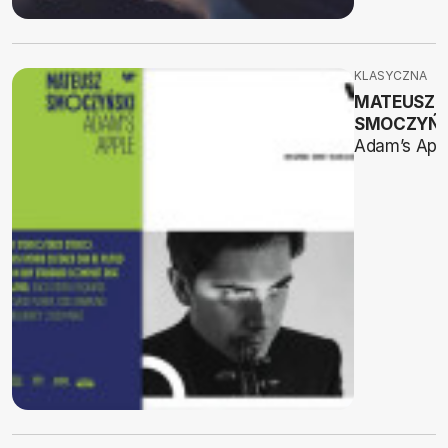
KLASYCZNA
MATEUSZ
SMOCZYŃS
Adam’s App