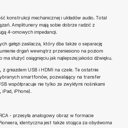
 konstrukcji mechanicznej i układów audio. Total
ązań. Amplitunery mają sobie dobrze radzić z
ugą 4-omowych impedancji.
h gałęzi zasilacza, który dba także o separację
umienie drgań wewnątrz przeniesiono na poziom
a służyć osiągnięciu jak najlepszej jakości dźwięku.
z gniazdem USB i HDMI na czele. Te ostatnie
branych smartfonów, pozwalający na transfer
USB współpracuje nie tylko ze zwykłymi nośnikami
 iPad, iPhone).
RCA - przesyła analogowy obraz w formacie
ioneera, identyczna jest także stojąca za obydwoma