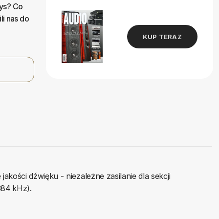
zys? Co
i nas do
KUP TERAZ
kości dźwięku - niezależne zasilanie dla sekcji
384 kHz).