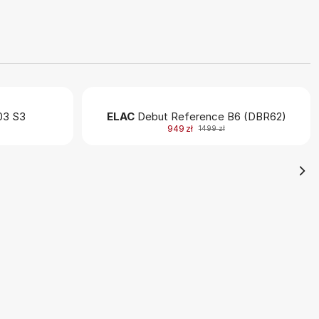
3 S3
ELAC
Debut Reference B6 (DBR62)
949 zł
1499 zł