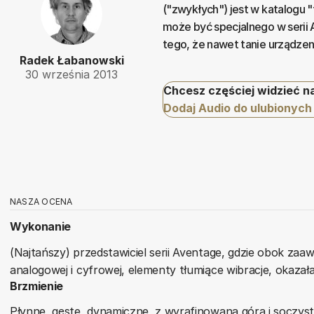
("zwykłych") jest w katalogu 
może być specjalnego w serii
tego, że nawet tanie urządzen
Radek Łabanowski
30 września 2013
Chcesz częściej widzieć n
Dodaj Audio do ulubionych
NASZA OCENA
Wykonanie
(Najtańszy) przedstawiciel serii Aventage, gdzie obok zaaw
analogowej i cyfrowej, elementy tłumiące wibracje, okaza
Brzmienie
Płynne, gęste, dynamiczne, z wyrafinowaną górą i soczy