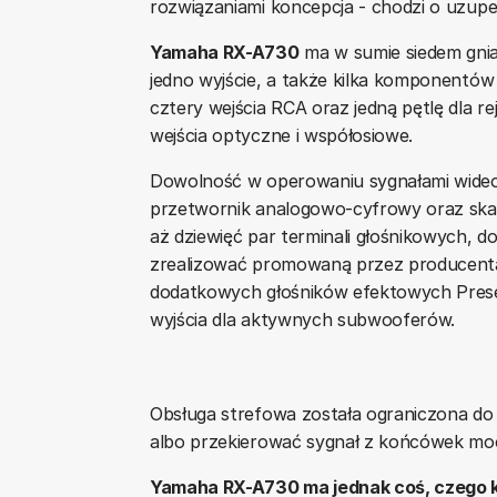
rozwiązaniami koncepcja - chodzi o uzupeł
Yamaha RX-A730
ma w sumie siedem gnia
jedno wyjście, a także kilka komponentów
cztery wejścia RCA oraz jedną pętlę dla r
wejścia optyczne i współosiowe.
Dowolność w operowaniu sygnałami wide
przetwornik analogowo-cyfrowy oraz ska
aż dziewięć par terminali głośnikowych, 
zrealizować promowaną przez producenta
dodatkowych głośników efektowych Prese
wyjścia dla aktywnych subwooferów.
Obsługa strefowa została ograniczona do
albo przekierować sygnał z końcówek moc
Yamaha RX-A730 ma jednak coś, czego ko