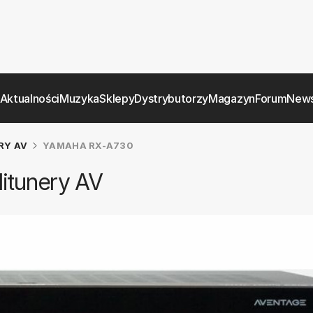
Aktualności
Muzyka
Sklepy
Dystrybutorzy
Magazyn
Forum
News
RY AV
YAMAHA RX-A730
itunery AV