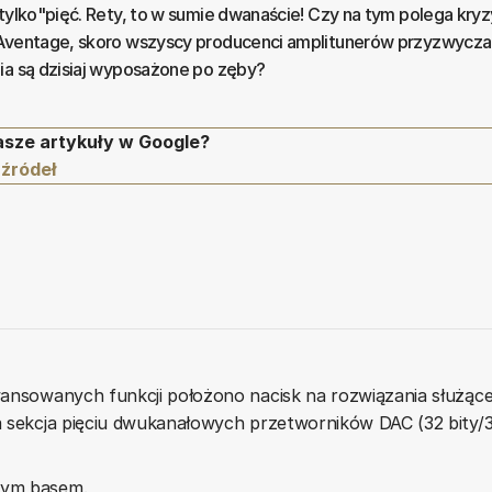
"tylko"pięć. Rety, to w sumie dwanaście! Czy na tym polega kry
 Aventage, skoro wszyscy producenci amplitunerów przyzwyczail
ia są dzisiaj wyposażone po zęby?
asze artykuły w Google?
 źródeł
ansowanych funkcji położono nacisk na rozwiązania służące ja
ła sekcja pięciu dwukanałowych przetworników DAC (32 bity/
stym basem.