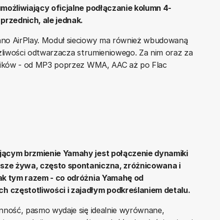
umożliwiający oficjalne podłączanie kolumn 4-
rzednich, ale jednak.
ano AirPlay. Moduł sieciowy ma również wbudowaną
ożliwości odtwarzacza strumieniowego. Za nim oraz za
plików - od MP3 poprzez WMA, AAC aż po Flac
jącym brzmienie Yamahy jest połączenie dynamiki
sze żywa, często spontaniczna, zróżnicowana i
nak tym razem - co odróżnia Yamahę od
 częstotliwości i zajadłym podkreślaniem detalu.
nność, pasmo wydaje się idealnie wyrównane,