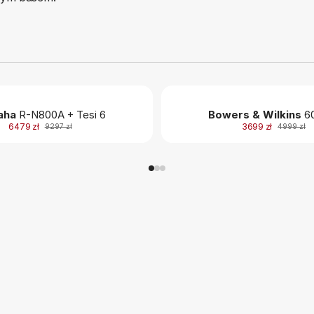
aha
R-N800A + Tesi 6
Bowers & Wilkins
60
6479 zł
3699 zł
9297 zł
4999 zł