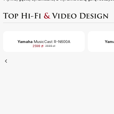
Yamaha
MusicCast R-N600A
Yam
2598 zł
3699 zł