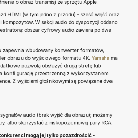
nienie o obraz transmisji ze sprzętu Apple.
zd HDMI (w tym jedno z przodu) - sześć wejść oraz
 i kompozytów. W sekcji audio do dyspozycji oddano
ejestratora; obszar cyfrowy audio zawiera po dwa
o zapewnia wbudowany konwerter formatów,
ler obrazu do wyjściowego formatu 4K.
Yamaha
ma
dodatkowe pozwolą obsłużyć drugą strefę lub
 konfi gurację przestrzenną z wykorzystaniem
nce. Z wyjściami głośnikowymi są powiązane dwa
 sygnałów audio (brak wyjść dla obrazu); możemy
y, albo skorzystać z niskopoziomowej pary RCA.
nkurenci mogą jej tylko pozazdrościć -