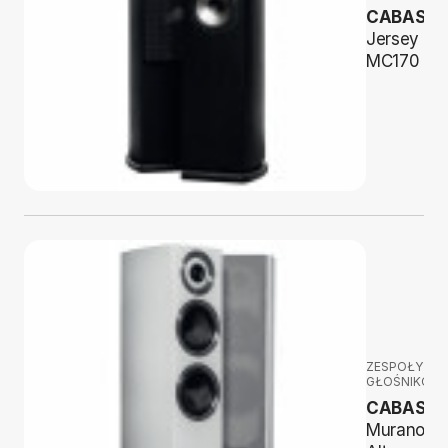
CABASSE
Jersey
MC170
ZESPOŁY
GŁOŚNIKOW
CABASSE
Murano