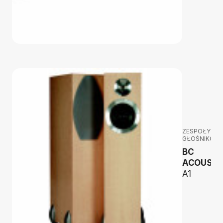
ZESPOŁY
GŁOŚNIKOW
BC
ACOUSTI
A1