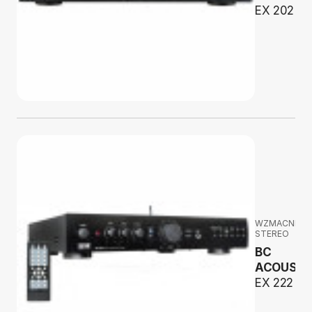
EX 202
WZMACNIAC
STEREO
BC
ACOUSTI
EX 222