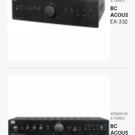
STEREO
BC
ACOUSTI
EX-332D
WZMACNIAC
STEREO
BC
ACOUSTI