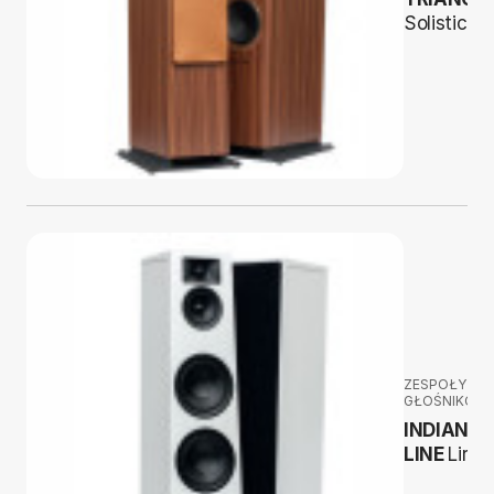
Solistice 
ZESPOŁY
GŁOŚNIKOW
INDIANA
LINE
Lira 