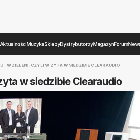
Aktualności
Muzyka
Sklepy
Dystrybutorzy
Magazyn
Forum
News
 I W ZIELENI, CZYLI WIZYTA W SIEDZIBIE CLEARAUDIO
izyta w siedzibie Clearaudio