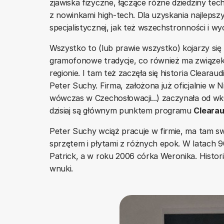
zjawiska fizyczne, łączące różne dziedziny tech
z nowinkami high-tech. Dla uzyskania najleps
specjalistycznej, jak też wszechstronności i wyo
Wszystko to (lub prawie wszystko) kojarzy się 
gramofonowe tradycje, co również ma związe
regionie. I tam też zaczęła się historia Cleara
Peter Suchy. Firma, założona już oficjalnie w
wówczas w Czechosłowacji...) zaczynała od wk
dzisiaj są głównym punktem programu
Clearau
Peter Suchy wciąż pracuje w firmie, ma tam s
sprzętem i płytami z różnych epok. W latach 90
Patrick, a w roku 2006 córka Weronika. Historia
wnuki.