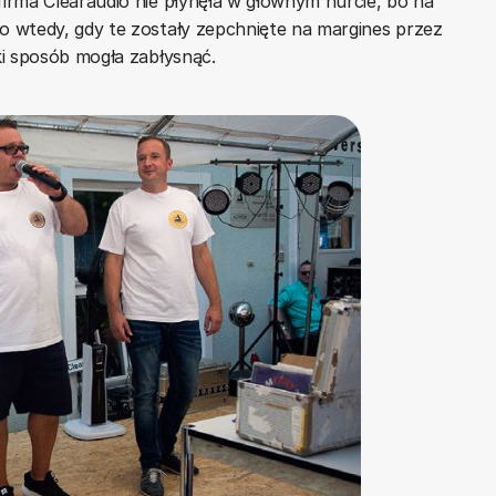
irma Clearaudio nie płynęła w głównym nurcie, bo na
 wtedy, gdy te zostały zepchnięte na margines przez
ki sposób mogła zabłysnąć.