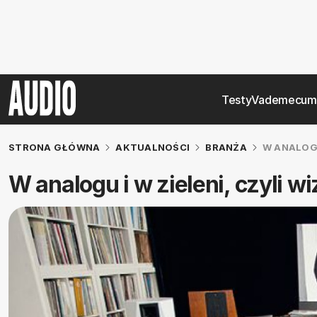
Testy
Vademecum
STRONA GŁÓWNA
AKTUALNOŚCI
BRANŻA
W ANALOGU
W analogu i w zieleni, czyli w