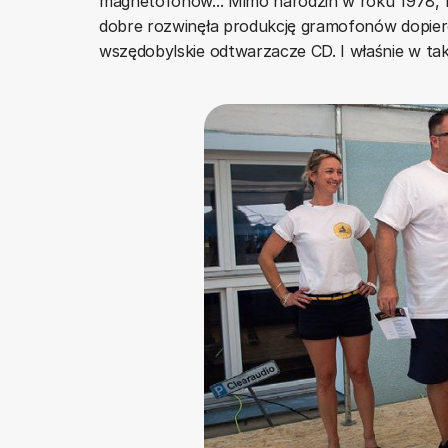
magnetofonów... Mimo narodzin w roku 1978, f
dobre rozwinęła produkcję gramofonów dopiero
wszędobylskie odtwarzacze CD. I właśnie w ta