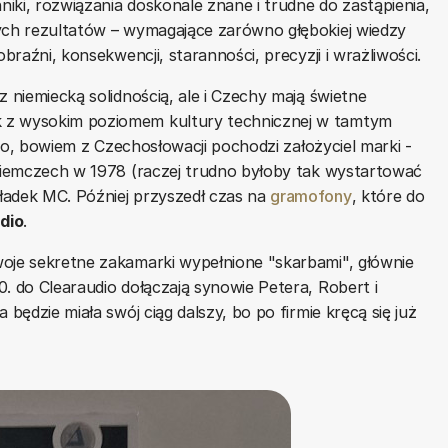
niki, rozwiązania doskonale znane i trudne do zastąpienia,
zych rezultatów – wymagające zarówno głębokiej wiedzy
braźni, konsekwencji, staranności, precyzji i wrażliwości.
z niemiecką solidnością, ale i Czechy mają świetne
k z wysokim poziomem kultury technicznej w tamtym
udio, bowiem z Czechosłowacji pochodzi założyciel marki -
 Niemczech w 1978 (raczej trudno byłoby tak wystartować
ładek MC. Później przyszedł czas na
gramofony
, które do
dio
.
woje sekretne zakamarki wypełnione "skarbami", głównie
. do Clearaudio dołączają synowie Petera, Robert i
 będzie miała swój ciąg dalszy, bo po firmie kręcą się już