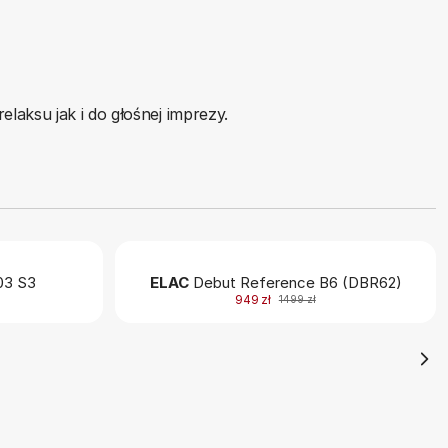
laksu jak i do głośnej imprezy.
3 S3
ELAC
Debut Reference B6 (DBR62)
949 zł
1499 zł