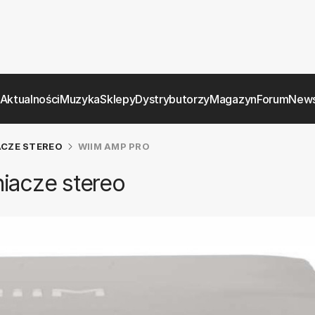
Aktualności
Muzyka
Sklepy
Dystrybutorzy
Magazyn
Forum
News
CZE STEREO
WIIM AMP PRO
acze stereo