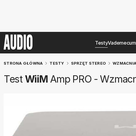
Testy
Vademecum
STRONA GŁÓWNA
TESTY
SPRZĘT STEREO
WZMACNIA
Test
WiiM
Amp PRO - Wzmacni