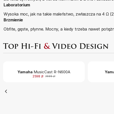
Laboratorium
Wysoka moc, jak na takie maleństwo, zwłaszcza na 4 Ω (2 x
Brzmienie
Obfite, gęste, płynne. Mocny, a kiedy trzeba nawet potężn
Yamaha
MusicCast R-N600A
Yam
2598 zł
3699 zł