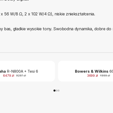
 56 W/8 Ω, 2 x 102 W/4 Ω), niskie zniekształcenia.
y bas, gładkie wysokie tony. Swobodna dynamika, dobre do re
aha
R-N800A + Tesi 6
Bowers & Wilkins
60
6479 zł
3699 zł
9297 zł
4999 zł