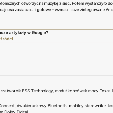
fonicznych otworzyć na muzykę z sieci. Potem wystarczyło d
dajność zasilacza… i gotowe – wzmacniacze zintegrowane Amp
asze artykuły w Google?
 źródeł
 przetwornik ESS Technology, moduł końcówek mocy Texas I
Connect, dwukierunkowy Bluetooth, mobilny sterownik z korek
 Dolby Digital.