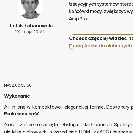
tradycyjnych systemów stereo
końcówki mocy, zwiększyć wy
Amp Pro.
Radek Łabanowski
24 maja 2025
Chcesz częściej widzieć n
Dodaj Audio do ulubionych
NASZA OCENA
Wykonanie
All-in-one w kompaktowej, eleganckiej formie. Doskonały
Funkcjonalność
Nowocześnie rozwinięta. Obsługa Tidal Connect i Spotify 
ale kilka cyfrowych, a wśród nich HDMI z eARC i dekoderem