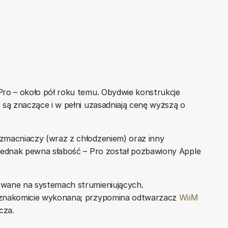
Pro – około pół roku temu. Obydwie konstrukcje
 są znaczące i w pełni uzasadniają cenę wyższą o
zmacniaczy (wraz z chłodzeniem) oraz inny
ż jednak pewna słabość – Pro został pozbawiony Apple
owane na systemach strumieniujących.
 znakomicie wykonana; przypomina odtwarzacz
WiiM
cza.