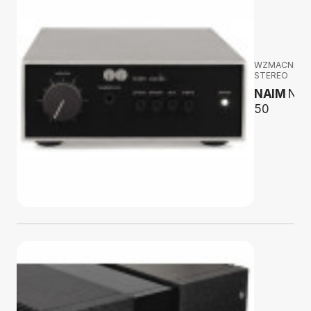
WZMACNIAC
STEREO
NAIM
Nait
50