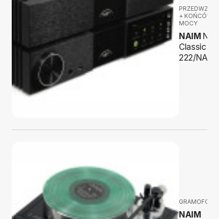
PRZEDWZMA
+ KOŃCÓWK
MOCY
NAIM
Ne
Classic N
222/NAP 
GRAMOFONY
NAIM