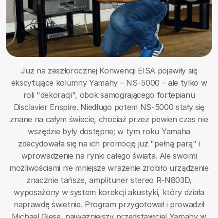
Już na zeszłorocznej Konwencji EISA pojawiły się
ekscytujące kolumny Yamahy – NS-5000 – ale tylko w
roli "dekoracji", obok samogrającego fortepianu
Disclavier Enspire. Niedługo potem NS-5000 stały się
znane na całym świecie, chociaż przez pewien czas nie
wszędzie były dostępne; w tym roku Yamaha
zdecydowała się na ich promocję już "pełną parą" i
wprowadzenie na rynki całego świata. Ale swoimi
możliwościami nie mniejsze wrażenie zrobiło urządzenie
znacznie tańsze, amplituner stereo R-N803D,
wyposażony w system korekcji akustyki, który działa
naprawdę świetnie. Program przygotował i prowadził
Michael Giese, najważniejszy przedstawiciel Yamahy w