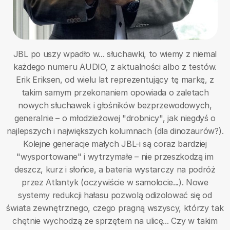
JBL po uszy wpadło w... słuchawki, to wiemy z niemal
każdego numeru AUDIO, z aktualności albo z testów.
Erik Eriksen, od wielu lat reprezentujący tę markę, z
takim samym przekonaniem opowiada o zaletach
nowych słuchawek i głośników bezprzewodowych,
generalnie – o młodzieżowej "drobnicy", jak niegdyś o
najlepszych i największych kolumnach (dla dinozaurów?).
Kolejne generacje małych JBL-i są coraz bardziej
"wysportowane" i wytrzymałe – nie przeszkodzą im
deszcz, kurz i słońce, a bateria wystarczy na podróż
przez Atlantyk (oczywiście w samolocie...). Nowe
systemy redukcji hałasu pozwolą odizolować się od
świata zewnętrznego, czego pragną wszyscy, którzy tak
chętnie wychodzą ze sprzętem na ulicę... Czy w takim