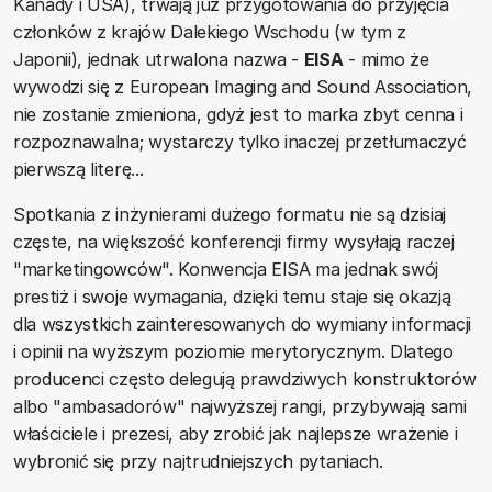
Kanady i USA), trwają już przygotowania do przyjęcia
członków z krajów Dalekiego Wschodu (w tym z
Japonii), jednak utrwalona nazwa -
EISA
- mimo że
wywodzi się z European Imaging and Sound Association,
nie zostanie zmieniona, gdyż jest to marka zbyt cenna i
rozpoznawalna; wystarczy tylko inaczej przetłumaczyć
pierwszą literę...
Spotkania z inżynierami dużego formatu nie są dzisiaj
częste, na większość konferencji firmy wysyłają raczej
"marketingowców". Konwencja EISA ma jednak swój
prestiż i swoje wymagania, dzięki temu staje się okazją
dla wszystkich zainteresowanych do wymiany informacji
i opinii na wyższym poziomie merytorycznym. Dlatego
producenci często delegują prawdziwych konstruktorów
albo "ambasadorów" najwyższej rangi, przybywają sami
właściciele i prezesi, aby zrobić jak najlepsze wrażenie i
wybronić się przy najtrudniejszych pytaniach.