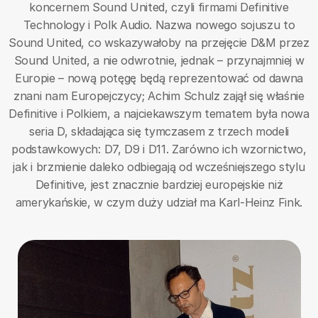
koncernem Sound United, czyli firmami Definitive
Technology i Polk Audio. Nazwa nowego sojuszu to
Sound United, co wskazywałoby na przejęcie D&M przez
Sound United, a nie odwrotnie, jednak – przynajmniej w
Europie – nową potęgę będą reprezentować od dawna
znani nam Europejczycy; Achim Schulz zajął się właśnie
Definitive i Polkiem, a najciekawszym tematem była nowa
seria D, składająca się tymczasem z trzech modeli
podstawkowych: D7, D9 i D11. Zarówno ich wzornictwo,
jak i brzmienie daleko odbiegają od wcześniejszego stylu
Definitive, jest znacznie bardziej europejskie niż
amerykańskie, w czym duży udział ma Karl-Heinz Fink.