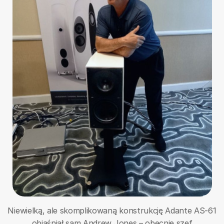
Niewielką, ale skomplikowaną konstrukcję Adante AS-61
objaśniał sam Andrew Jones – obecnie szef