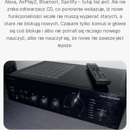
Alexa, AirPlay2, Bluetoot, Spotify – tutaj też jest. Ale nie
znika odtwarzacz CD, co ponownie wskazuje, iż nowe
funkcjonalności wcale nie muszą wypierać starych, a
stare nie blokują nowych. Czasami tylko komuś w głowie
się coś blokuje i albo nie potrafi się niczego nowego
nauczyć, albo nie nauczył się, że nowe nie zawsze jest
lepsze.