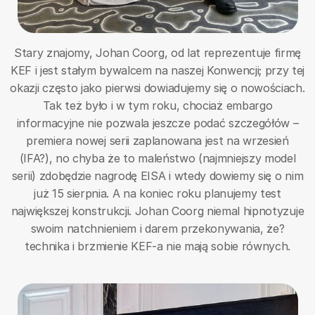
Stary znajomy, Johan Coorg, od lat reprezentuje firmę
KEF i jest stałym bywalcem na naszej Konwencji; przy tej
okazji często jako pierwsi dowiadujemy się o nowościach.
Tak też było i w tym roku, chociaż embargo
informacyjne nie pozwala jeszcze podać szczegółów –
premiera nowej serii zaplanowana jest na wrzesień
(IFA?), no chyba że to maleństwo (najmniejszy model
serii) zdobędzie nagrodę EISA i wtedy dowiemy się o nim
już 15 sierpnia. A na koniec roku planujemy test
największej konstrukcji. Johan Coorg niemal hipnotyzuje
swoim natchnieniem i darem przekonywania, że?
technika i brzmienie KEF-a nie mają sobie równych.