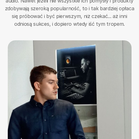
audio. Nawet jeżeli nie wszystkie ich pomysły i produkty
zdobywają szeroką popularność, to i tak bardziej opłaca
się próbować i być pierwszym, niż czekać... aż inni
odniosą sukces, i dopiero wtedy iść tym tropem.