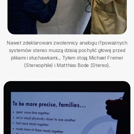
Nawet zdeklarowani zwolennicy analogu i?poważnych
systemów stereo muszą dzisiaj pochylić głowę przed
plikami i słuchawkami... Tyłem stoją Michael Fremer
(Stereophile) i Matthias Bode (Stereo).