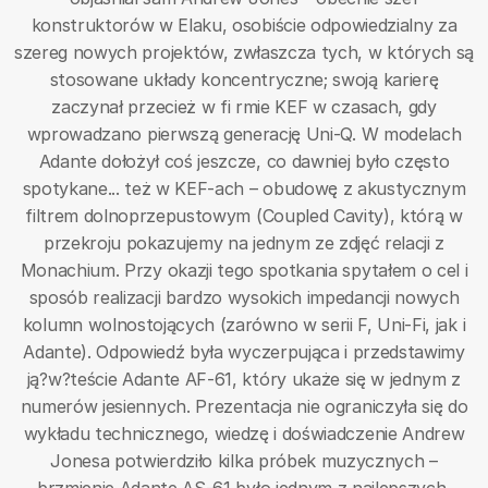
konstruktorów w Elaku, osobiście odpowiedzialny za
szereg nowych projektów, zwłaszcza tych, w których są
stosowane układy koncentryczne; swoją karierę
zaczynał przecież w fi rmie KEF w czasach, gdy
wprowadzano pierwszą generację Uni-Q. W modelach
Adante dołożył coś jeszcze, co dawniej było często
spotykane... też w KEF-ach – obudowę z akustycznym
filtrem dolnoprzepustowym (Coupled Cavity), którą w
przekroju pokazujemy na jednym ze zdjęć relacji z
Monachium. Przy okazji tego spotkania spytałem o cel i
sposób realizacji bardzo wysokich impedancji nowych
kolumn wolnostojących (zarówno w serii F, Uni-Fi, jak i
Adante). Odpowiedź była wyczerpująca i przedstawimy
ją?w?teście Adante AF-61, który ukaże się w jednym z
numerów jesiennych. Prezentacja nie ograniczyła się do
wykładu technicznego, wiedzę i doświadczenie Andrew
Jonesa potwierdziło kilka próbek muzycznych –