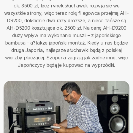
ok. 3500 zł, lecz rynek słuchawek rozwija się we
wszystkie strony, więc teraz rolę fl agowca przejmą AH-
D9200, dokładnie dwa razy droższe, a nieco tańsze są
AH-D5200 kosztujące ok. 2500 zł. Na cenę AH-D9200
duży wpływ ma wykonanie muszli – z japońskiego
bambusa – a?także japoński montaż. Kiedy u nas będzie
druga Japonia, najlepsze słuchawki będą z polskiej
wierzby płaczącej. Szopena zagrają jak żadne inne, więc
Japończycy będą je kupować na wyprzódki.