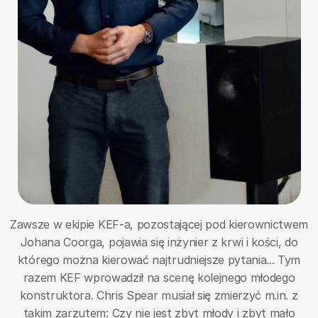
Zawsze w ekipie KEF-a, pozostającej pod kierownictwem
Johana Coorga, pojawia się inżynier z krwi i kości, do
którego można kierować najtrudniejsze pytania... Tym
razem KEF wprowadził na scenę kolejnego młodego
konstruktora. Chris Spear musiał się zmierzyć m.in. z
takim zarzutem: Czy nie jest zbyt młody i zbyt mało