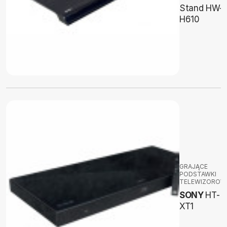
Stand HW-
H610
GRAJĄCE
PODSTAWKI
TELEWIZOROW
SONY
HT-
XT1