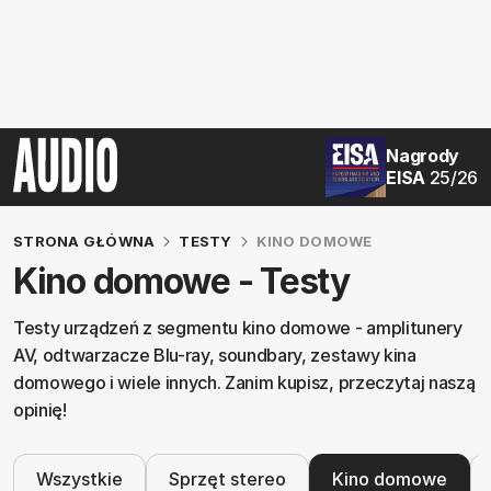
Nagrody
EISA
25/26
STRONA GŁÓWNA
TESTY
KINO DOMOWE
Kino domowe - Testy
Testy urządzeń z segmentu kino domowe - amplitunery
AV, odtwarzacze Blu-ray, soundbary, zestawy kina
domowego i wiele innych. Zanim kupisz, przeczytaj naszą
opinię!
Wszystkie
Sprzęt stereo
Kino domowe