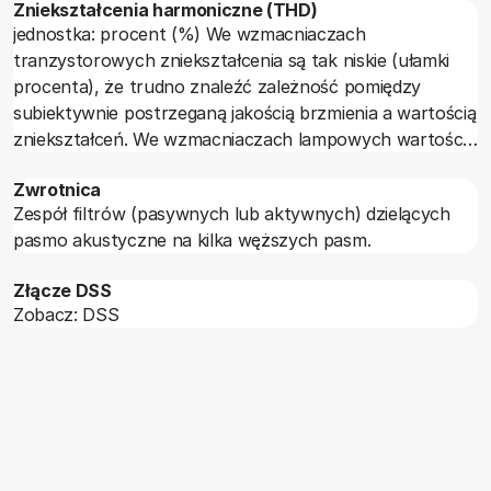
Zniekształcenia harmoniczne (THD)
jednostka: procent (%) We wzmacniaczach
tranzystorowych zniekształcenia są tak niskie (ułamki
procenta), że trudno znaleźć zależność pomiędzy
subiektywnie postrzeganą jakością brzmienia a wartością
zniekształceń. We wzmacniaczach lampowych wartości
THD są znacznie większe (szczególnie wydatne są
Zwrotnica
parzyste harmoniczne), co jednak nie przeszkadza, a
Zespół filtrów (pasywnych lub aktywnych) dzielących
nawet przeciwnie - tworzy specyficzny szum brzmienia
pasmo akustyczne na kilka węższych pasm.
"lampowego".
Złącze DSS
Zobacz: DSS