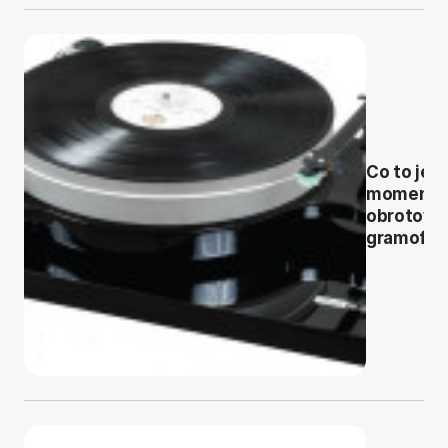
Co to jest
moment
obrotowy
gramofo