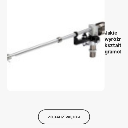
Jakie
wyróżnia
kształty 
gramofo
ZOBACZ WIĘCEJ