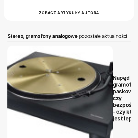
ZOBACZ ARTYKUŁY AUTORA
Stereo, gramofony analogowe
pozostałe aktualności
Napęd
gramofo
paskowy
czy
bezpośre
- czy któr
jest leps