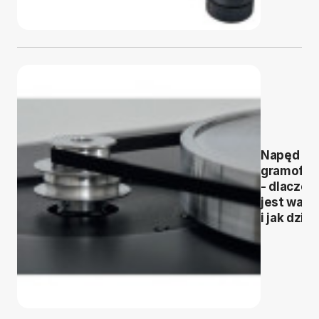
Napęd
gramofo
- dlaczeg
jest ważn
i jak dział