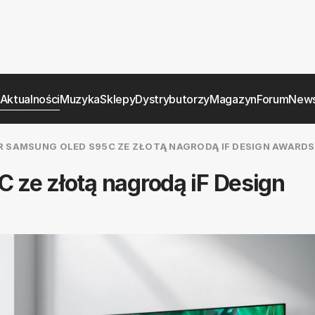
Aktualności
Muzyka
Sklepy
Dystrybutorzy
Magazyn
Forum
News
R SAMSUNG OLED S95C ZE ZŁOTĄ NAGRODĄ IF DESIGN AWARDS
 ze złotą nagrodą iF Design