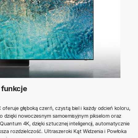
 funkcje
eruje głęboką czerń, czystą biel i każdy odcień koloru,
 to dzięki nowoczesnym samoemisyjnym pikselom oraz
uantum 4K, dzięki sztucznej inteligencji, automatycznie
sza rozdzielczość. Ultraszeroki Kąt Widzenia i Powłoka