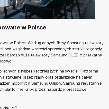
powane w Polsce
dzowie w Polsce. Według danych firmy Samsung telewizory
orii pod względem wartości sprzedanych sztuk i osiągnęły
uże i bardzo duże telewizory Samsung OLED o przekątnej
ściowo.
jednych z najbezpieczniejszych na świecie. Platforma
a stawiane przez rządy oraz organizacje na całym
rządzeń mobilnych Samsung Galaxy. Samsung nieustannie
h platformie Knox przez najbardziej prestiżowe
by Atmos®