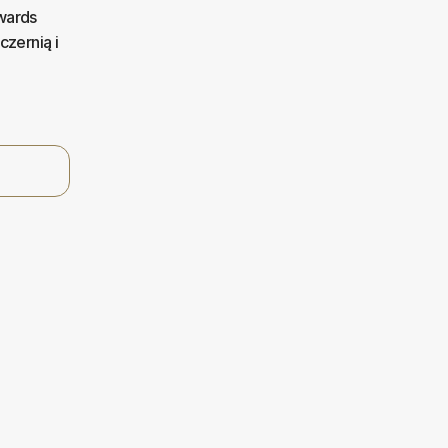
wards
czernią i