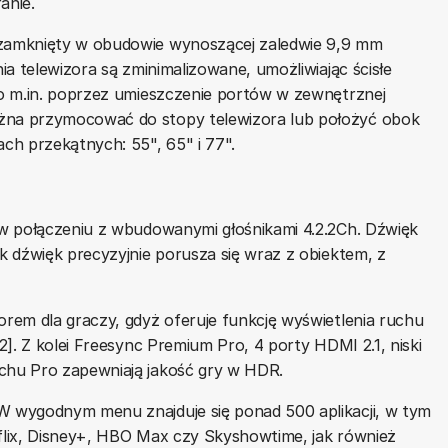
anie.
 zamknięty w obudowie wynoszącej zaledwie 9,9 mm
a telewizora są zminimalizowane, umożliwiając ścisłe
o m.in. poprzez umieszczenie portów w zewnętrznej
na przymocować do stopy telewizora lub położyć obok
ch przekątnych: 55", 65" i 77".
w połączeniu z wbudowanymi głośnikami 4.2.2Ch. Dźwięk
 dźwięk precyzyjnie porusza się wraz z obiektem, z
em dla graczy, gdyż oferuje funkcję wyświetlenia ruchu
]. Z kolei Freesync Premium Pro, 4 porty HDMI 2.1, niski
hu Pro zapewniają jakość gry w HDR.
 wygodnym menu znajduje się ponad 500 aplikacji, w tym
tflix, Disney+, HBO Max czy Skyshowtime, jak również