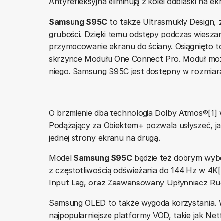
Antyrefleksyjna eliminują z kolei odblaski na ekr
Samsung S95C
to także Ultrasmukły Design,
grubości. Dzięki temu odstępy podczas wieszani
przymocowanie ekranu do ściany. Osiągnięto t
skrzynce Modułu One Connect Pro. Moduł moż
niego. Samsung S95C jest dostępny w rozmiara
O brzmienie dba technologia Dolby Atmos®[1] 
Podążający za Obiektem+ pozwala usłyszeć, jak
jednej strony ekranu na drugą.
Model
Samsung S95C
będzie też dobrym wybor
z częstotliwością odświeżania do 144 Hz w 4K[2
Input Lag, oraz Zaawansowany Upłynniacz Ruc
Samsung OLED to także wygoda korzystania. W
najpopularniejsze platformy VOD, takie jak Ne