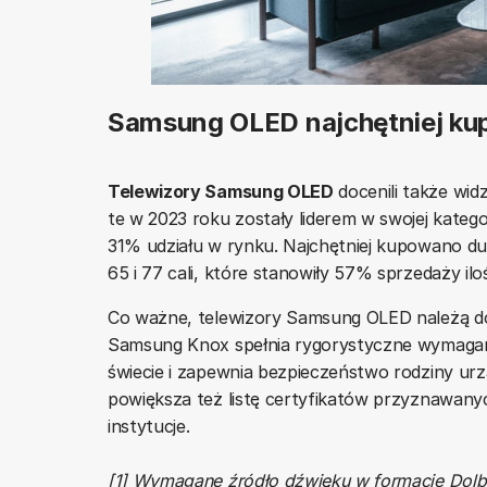
Samsung OLED najchętniej ku
Telewizory Samsung OLED
docenili także wi
te w 2023 roku zostały liderem w swojej kateg
31% udziału w rynku. Najchętniej kupowano d
65 i 77 cali, które stanowiły 57% sprzedaży ilo
Co ważne, telewizory Samsung OLED należą do 
Samsung Knox spełnia rygorystyczne wymagani
świecie i zapewnia bezpieczeństwo rodziny u
powiększa też listę certyfikatów przyznawanyc
instytucje.
[1] Wymagane źródło dźwięku w formacie Dol