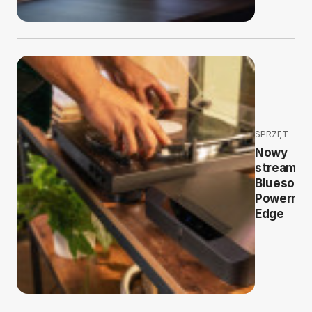
SPRZĘT
Nowy
streamer
Bluesoun
Powerno
Edge