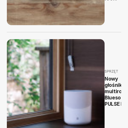
SPRZĘT
Nowy
głośnik
multiroo
Bluesoun
PULSE M