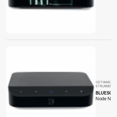
ODTWARZAC
STRUMIENIO
BLUESOU
Node Nan