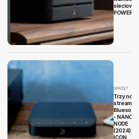
sieciowe
POWERN
SPRZĘT
Trzy now
streamer
Bluesoun
- NANO,
NODE
(2024) i
ICON