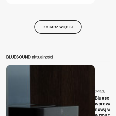
ZOBACZ WIĘCEJ
BLUESOUND
aktualności
SPRZĘT
Bluesoun
wprowad
nową wer
wzmacnia